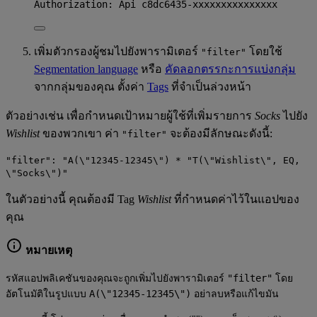
Authorization
:
Api c8dc6435-xxxxxxxxxxxxxxx
เพิ่มตัวกรองผู้ชมไปยังพารามิเตอร์
โดยใช้
"filter"
Segmentation language
หรือ
คัดลอกตรรกะการแบ่งกลุ่ม
จากกลุ่มของคุณ ตั้งค่า
Tags
ที่จำเป็นล่วงหน้า
ตัวอย่างเช่น เพื่อกำหนดเป้าหมายผู้ใช้ที่เพิ่มรายการ
Socks
ไปยัง
Wishlist
ของพวกเขา ค่า
จะต้องมีลักษณะดังนี้:
"filter"
"filter": "A(\"12345-12345\") * "T(\"Wishlist\", EQ,
\"Socks\")"
ในตัวอย่างนี้ คุณต้องมี Tag
Wishlist
ที่กำหนดค่าไว้ในแอปของ
คุณ
หมายเหตุ
"filter"
รหัสแอปพลิเคชันของคุณจะถูกเพิ่มไปยังพารามิเตอร์
โดย
A(\"12345-12345\")
อัตโนมัติในรูปแบบ
อย่าลบหรือแก้ไขมัน