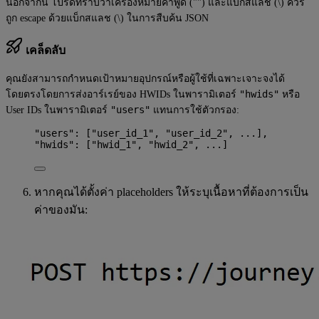
นอกจากนี้ โปรดทราบว่าเครื่องหมายคำพูด ("") และแบ็กสแลช (\) ควร
ถูก escape ด้วยแบ็กสแลช (\) ในการสืบค้น JSON
เคล็ดลับ
คุณยังสามารถกำหนดเป้าหมายอุปกรณ์หรือผู้ใช้ที่เฉพาะเจาะจงได้
"hwids"
โดยตรงโดยการส่งอาร์เรย์ของ HWIDs ในพารามิเตอร์
หรือ
"users"
User IDs ในพารามิเตอร์
แทนการใช้ตัวกรอง:
"
users
"
: [
"
user_id_1
"
, 
"
user_id_2
"
, 
...
],
"
hwids
"
: [
"
hwid_1
"
, 
"
hwid_2
"
, 
...
]
หากคุณได้ตั้งค่า placeholders ให้ระบุเนื้อหาที่ต้องการเป็น
ค่าของมัน: