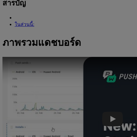
สารบัญ
ในส่วนนี้:
ภาพรวมแดชบอร์ด
วิดีโอ Youtube: สร้างและปรับแต่งแดชบอร์ดใน Pushwoosh เพื่อต