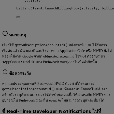
.
build
()
billingClient.
launchBillingFlow
(activity, billin
หมายเหตุ
getSubscriptionAccountId()
เรียกใช้
หลังจากที่ SDK ได้รับการ
เริ่มต้นแล้ว มันจะส่งคืนสตริงว่างหาก Application Code หรือ HWID ยังไม่
พร้อมใช้งาน Google จำกัด obfuscated account id ไว้ที่ 64 ตัวอักษร ค่า
<AppCode>:<hwid>
ของ Pushwoosh จะอยู่ภายในขีดจำกัดนั้น
ข้อควรระวัง
หากแอปของคุณแทนที่ Pushwoosh HWID ด้วยค่าที่กำหนดเอง
getSubscriptionAccountId()
จะสะท้อนค่านั้นโดยอัตโนมัติ อย่า
สร้างตัวระบุด้วยตนเอง ควรใช้ตัวช่วยเสมอเพื่อให้ค่าตรงกับ HWID ของ
อุปกรณ์ใน Pushwoosh มิฉะนั้น event จะไม่สามารถระบุแหล่งที่มาได้
ชี้ Real-Time Developer Notifications ไปที่