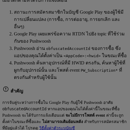
เมื่อใดก็ตามที่ได้รับการแจ้งเตือน
สถานะการสมัครสมาชิกในบัญชี Google Play ของผู้ใช้มี
การเปลี่ยนแปลง (การซื้อ, การต่ออายุ, การยกเลิก และ
อื่นๆ)
Google Play เผยแพร่ข้อความ RTDN ไปยัง topic ที่ใช้ร่วม
กันของ Pushwoosh
Pushwoosh อ่าน
ของการซื้อ ซึ่ง
obfuscatedAccountId
แอปของคุณได้ตั้งค่าเป็น
ในขณะที่ซื้อ
<AppCode>:<hwid>
Pushwoosh ค้นหาอุปกรณ์ที่มี HWID ตรงกัน, ค้นหาผู้ใช้ที่
ผูกกับอุปกรณ์นั้น และโพสต์ event
ที่
PW_Subscription*
ตรงกันสำหรับผู้ใช้นั้น
สำคัญ
การจับคู่ระหว่างการซื้อใน Google Play กับผู้ใช้ Pushwoosh อาศัย
obfuscatedAccountId
หากแอปของคุณไม่ได้ตั้งค่านี้ในขณะที่ซื้อ
Pushwoosh จะได้รับการแจ้งเตือนแต่
จะไม่มีการโพสต์ event
ค่านี้จะถูก
ตั้งค่าในขณะที่ซื้อและ
ไม่สามารถเติมย้อนหลัง
สำหรับการสมัครสมาชิก
ที่มีอยู่แล้วได้ โปรดดู
วิธีตั้งค่าตัวระบุบัญชี