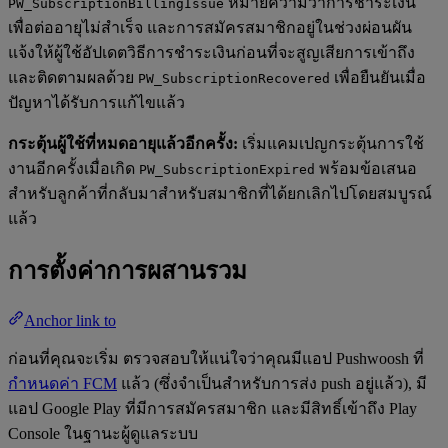
หมายความว่าการชำระเงิน
PW_SubscriptionBillingIssue
เพื่อต่ออายุไม่สำเร็จ และการสมัครสมาชิกอยู่ในช่วงผ่อนผัน
แจ้งให้ผู้ใช้อัปเดตวิธีการชำระเงินก่อนที่จะสูญเสียการเข้าถึง
และติดตามผลด้วย
เพื่อยืนยันเมื่อ
PW_SubscriptionRecovered
ปัญหาได้รับการแก้ไขแล้ว
กระตุ้นผู้ใช้ที่หมดอายุแล้วอีกครั้ง:
เริ่มแคมเปญกระตุ้นการใช้
งานอีกครั้งเมื่อเกิด
พร้อมข้อเสนอ
PW_SubscriptionExpired
สำหรับลูกค้าที่กลับมาสำหรับสมาชิกที่ได้ยกเลิกไปโดยสมบูรณ์
แล้ว
การตั้งค่าการผสานรวม
Anchor link to
ก่อนที่คุณจะเริ่ม ตรวจสอบให้แน่ใจว่าคุณมีแอป Pushwoosh ที่
กำหนดค่า FCM
แล้ว (ซึ่งจำเป็นสำหรับการส่ง push อยู่แล้ว), มี
แอป Google Play ที่มีการสมัครสมาชิก และมีสิทธิ์เข้าถึง Play
Console ในฐานะผู้ดูแลระบบ