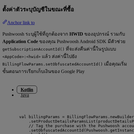
ตั้งค่าตัวระบุบัญชีในขณะที่ซื้อ
Anchor link to
Pushwoosh ระบุผู้ใช้ที่ถูกต้องจาก
HWID
ของอุปกรณ์ รวมกับ
Application Code
ของคุณ Pushwoosh Android SDK มีตัวช่วย
ที่จะส่งคืนค่านี้ในรูปแบบ
getSubscriptionAccountId()
แล้ว ส่งค่านี้ไปยัง
<AppCode>:<hwid>
เมื่อคุณเริ่ม
BillingFlowParams.setObfuscatedAccountId()
ขั้นตอนการเรียกเก็บเงินของ Google Play
Kotlin
Java
val
 billingParams 
=
 BillingFlowParams.
newBuilder
.
setProductDetailsParamsList
(productDetailsP
// Tag the purchase with the Pushwoosh accou
.
setObfuscatedAccountId
(Pushwoosh.
getInstanc