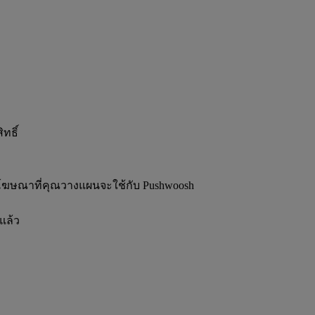
ทธิ์
โฆษณาที่คุณวางแผนจะใช้กับ Pushwoosh
แล้ว