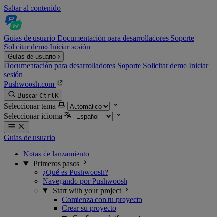
Saltar al contenido
Guías de usuario
Documentación para desarrolladores
Soporte
Solicitar demo
Iniciar sesión
Guías de usuario
Documentación para desarrolladores
Soporte
Solicitar demo
Iniciar
sesión
Pushwoosh.com
Buscar
Ctrl
K
Seleccionar tema
Seleccionar idioma
Guías de usuario
Notas de lanzamiento
Primeros pasos
¿Qué es Pushwoosh?
Navegando por Pushwoosh
Start with your project
Comienza con tu proyecto
Crear su proyecto