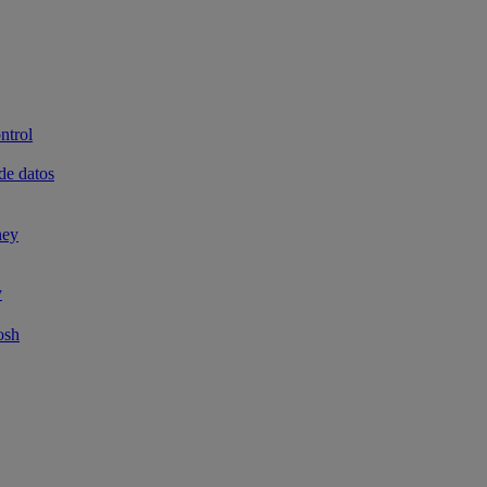
ntrol
de datos
ney
y
osh