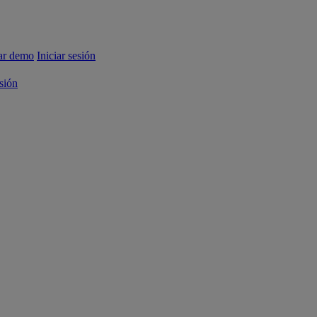
tar demo
Iniciar sesión
esión