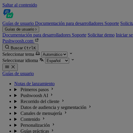
Saltar al contenido
Guías de usuario
Documentación para desarrolladores
Soporte
Solici
Guías de usuario
Documentación para desarrolladores
Soporte
Solicitar demo
Iniciar s
Pushwoosh.com
Buscar
Ctrl
K
Seleccionar tema
Seleccionar idioma
Guías de usuario
Notas de lanzamiento
Primeros pasos
Pushwoosh AI
Recorrido del cliente
Datos de audiencia y segmentación
Canales de mensajería
Contenido
Personalización
Guías prácticas