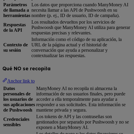
Parámetros
Los datos que proporciona cuando ManyMoney AI
de llamada a
necesita llamar a las API de Pushwoosh en su
herramientas
nombre (p. ej., ID de usuario, ID de campaña).
Los resultados devueltos por los servicios de
Respuestas
Pushwoosh que ManyMoney AI utiliza para generar
de la API
respuestas precisas y relevantes.
Información como el código de su aplicación, la
Contexto de
URL de la página actual y el historial de
su sesión
conversación que ayuda a personalizar y
contextualizar las respuestas.
Qué NO se recopila
Anchor link to
Datos
ManyMoney AI no recopila ni almacena la
personales de
información de sus usuarios finales, pero puede
los usuarios de
acceder a ella temporalmente para ayudar a
sus aplicaciones
responder a sus solicitudes. Esta información se
de Pushwoosh
mantiene privada y segura.
Los tokens de API y las contraseñas son
Credenciales
gestionados por separado por Pushwoosh y no se
sensibles
exponen a ManyMoney AI.
Los detalles de pago y los datos financieros se