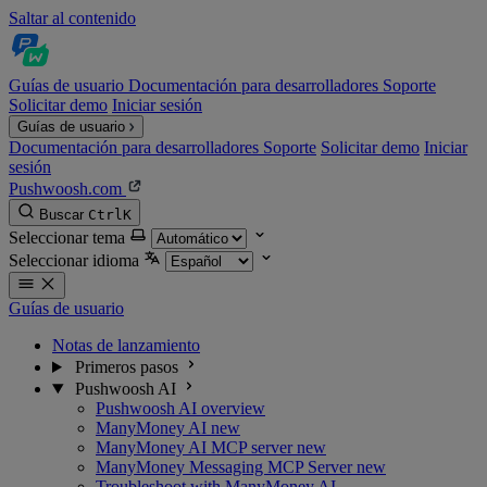
Saltar al contenido
Guías de usuario
Documentación para desarrolladores
Soporte
Solicitar demo
Iniciar sesión
Guías de usuario
Documentación para desarrolladores
Soporte
Solicitar demo
Iniciar
sesión
Pushwoosh.com
Buscar
Ctrl
K
Seleccionar tema
Seleccionar idioma
Guías de usuario
Notas de lanzamiento
Primeros pasos
Pushwoosh AI
Pushwoosh AI overview
ManyMoney AI
new
ManyMoney AI MCP server
new
ManyMoney Messaging MCP Server
new
Troubleshoot with ManyMoney AI