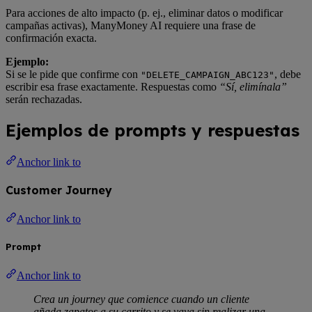
Para acciones de alto impacto (p. ej., eliminar datos o modificar
campañas activas), ManyMoney AI requiere una frase de
confirmación exacta.
Ejemplo:
Si se le pide que confirme con
, debe
"DELETE_CAMPAIGN_ABC123"
escribir esa frase exactamente. Respuestas como
“Sí, elimínala”
serán rechazadas.
Ejemplos de prompts y respuestas
Anchor link to
Customer Journey
Anchor link to
Prompt
Anchor link to
Crea un journey que comience cuando un cliente
añada zapatos a su carrito y se vaya sin realizar una