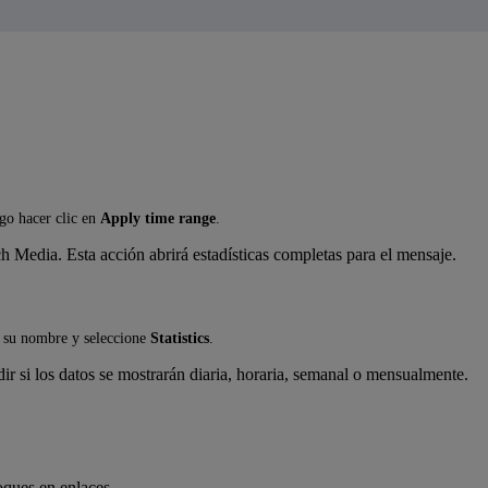
ego hacer clic en
Apply time range
.
ch Media. Esta acción abrirá estadísticas completas para el mensaje.
o a su nombre y seleccione
Statistics
.
ir si los datos se mostrarán diaria, horaria, semanal o mensualmente.
oques en enlaces.