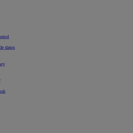
ntrol
de datos
ney
y
osh