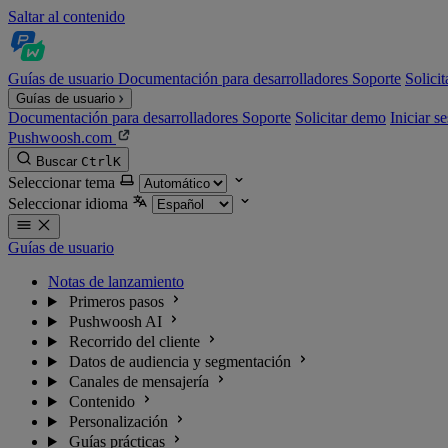
Saltar al contenido
Guías de usuario
Documentación para desarrolladores
Soporte
Solici
Guías de usuario
Documentación para desarrolladores
Soporte
Solicitar demo
Iniciar s
Pushwoosh.com
Buscar
Ctrl
K
Seleccionar tema
Seleccionar idioma
Guías de usuario
Notas de lanzamiento
Primeros pasos
Pushwoosh AI
Recorrido del cliente
Datos de audiencia y segmentación
Canales de mensajería
Contenido
Personalización
Guías prácticas