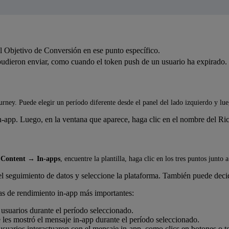
l Objetivo de Conversión en ese punto específico.
udieron enviar, como cuando el token push de un usuario ha expirado.
urney. Puede elegir un período diferente desde el panel del lado izquierdo y lu
in-app. Luego, en la ventana que aparece, haga clic en el nombre del Ri
a
Content
→
In-apps
, encuentre la plantilla, haga clic en los tres puntos junt
el seguimiento de datos y seleccione la plataforma. También puede decid
cas de rendimiento in-app más importantes:
usuarios durante el período seleccionado.
 les mostró el mensaje in-app durante el período seleccionado.
usuarios interactuaron con el mensaje in-app, como clics en botones o t