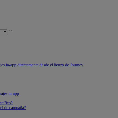
jes in-app directamente desde el lienzo de Journey
ajes in-app
ecífico?
ivel de campaña?