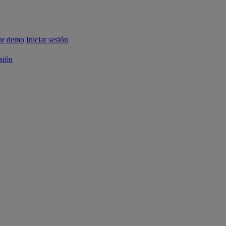
tar demo
Iniciar sesión
esión