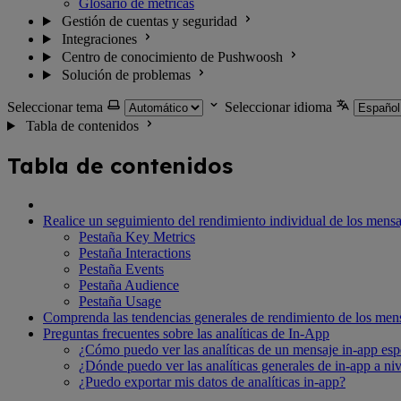
Glosario de métricas
Gestión de cuentas y seguridad
Integraciones
Centro de conocimiento de Pushwoosh
Solución de problemas
Seleccionar tema
Seleccionar idioma
Tabla de contenidos
Tabla de contenidos
Realice un seguimiento del rendimiento individual de los mensa
Pestaña Key Metrics
Pestaña Interactions
Pestaña Events
Pestaña Audience
Pestaña Usage
Comprenda las tendencias generales de rendimiento de los mens
Preguntas frecuentes sobre las analíticas de In-App
¿Cómo puedo ver las analíticas de un mensaje in-app esp
¿Dónde puedo ver las analíticas generales de in-app a n
¿Puedo exportar mis datos de analíticas in-app?