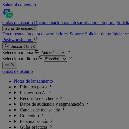
Saltar al contenido
Guías de usuario
Documentación para desarrolladores
Soporte
Solici
Guías de usuario
Documentación para desarrolladores
Soporte
Solicitar demo
Iniciar s
Pushwoosh.com
Buscar
Ctrl
K
Seleccionar tema
Seleccionar idioma
Guías de usuario
Notas de lanzamiento
Primeros pasos
Pushwoosh AI
Recorrido del cliente
Datos de audiencia y segmentación
Canales de mensajería
Contenido
Personalización
Guías prácticas