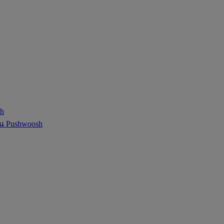
sh
ใน Pushwoosh