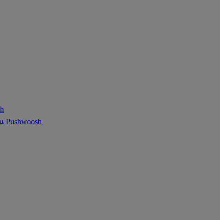
sh
ใน Pushwoosh