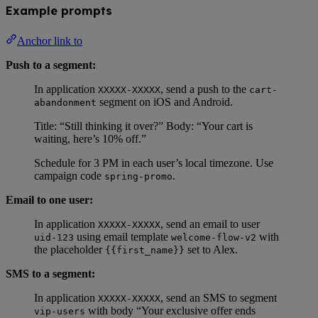
Example prompts
Anchor link to
Push to a segment:
In application
, send a push to the
XXXXX-XXXXX
cart-
segment on iOS and Android.
abandonment
Title: “Still thinking it over?” Body: “Your cart is
waiting, here’s 10% off.”
Schedule for 3 PM in each user’s local timezone. Use
campaign code
.
spring-promo
Email to one user:
In application
, send an email to user
XXXXX-XXXXX
using email template
with
uid-123
welcome-flow-v2
the placeholder
set to Alex.
{{first_name}}
SMS to a segment:
In application
, send an SMS to segment
XXXXX-XXXXX
with body “Your exclusive offer ends
vip-users