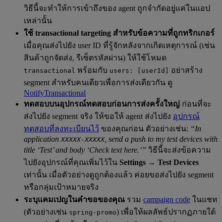
วิธีนี้จะทำให้การเข้าถึงของ agent ถูกจำกัดอยู่แค่ในแอป
เหล่านั้น
ใช้ transactional targeting สำหรับข้อความที่ถูกทริกเกอร์
เมื่อคุณส่งไปยัง user ID ที่รู้จักหลังจากเกิดเหตุการณ์ (เช่น
สินค้าถูกจัดส่ง, รีเซ็ตรหัสผ่าน) ให้ใช้โหมด
พร้อมกับ
อย่าสร้าง
transactional
users: [userId]
segment สำหรับคนเดียวเพื่อการส่งเดียวกัน ดู
NotifyTransactional
ทดสอบบนอุปกรณ์ทดสอบก่อนการส่งครั้งใหญ่
ก่อนที่จะ
ส่งไปยัง segment จริง ให้ขอให้ agent ส่งไปยัง
อุปกรณ์
ทดสอบที่ลงทะเบียนไว้
ของคุณก่อน ตัวอย่างเช่น:
“In
application
, send a push to my test devices with
XXXXX-XXXXX
title ‘Test’ and body ‘Check text here.’”
วิธีนี้จะส่งข้อความ
ไปยังอุปกรณ์ที่คุณเพิ่มไว้ใน
Settings → Test Devices
เท่านั้น เมื่อตัวอย่างดูถูกต้องแล้ว ค่อยขอส่งไปยัง segment
หรือกลุ่มเป้าหมายจริง
ระบุแคมเปญในคำขอของคุณ
รวม
campaign code
ในแชท
(ตัวอย่างเช่น
) เพื่อให้ผลลัพธ์ปรากฏภายใต้
spring-promo