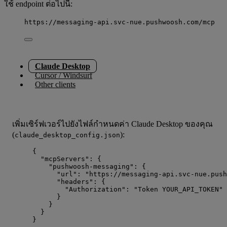
ใช้ endpoint ต่อไปนี้:
https://messaging-api.svc-nue.pushwoosh.com/mcp
Claude Desktop
Cursor / Windsurf
Other clients
เพิ่มเซิร์ฟเวอร์ไปยังไฟล์กำหนดค่า Claude Desktop ของคุณ
(
):
claude_desktop_config.json
{
"mcpServers"
: {
"pushwoosh-messaging"
: {
"url"
: 
"
https://messaging-api.svc-nue.push
"headers"
: {
"Authorization"
: 
"
Token YOUR_API_TOKEN
"
}
}
}
}