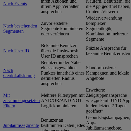
ihren Aktionen und
Käufern, Benutzern, die
Nach Events
ihrem App-Verhalten
die App geöffnet haben,
ansprechen
Content-Viewern
Wiederverwendung
Zuvor erstellte
komplexer
Nach bestehenden
Segmente kombinieren
Segmentlogik,
Segmenten
oder verfeinern
Kombination mehrerer
Segmente
Bekannte Benutzer
Präzise Ansprache für
Nach User ID
über die Pushwoosh
bekannte Benutzerlisten
User ID ansprechen
Benutzer in der Nähe
eines ausgewählten
Standortbasierte
Nach
Punktes innerhalb eines
Kampagnen und lokale
Geolokalisierung
definierten Radius
Angebote
ansprechen
Erweiterte
Mit
Mehrere Filtertypen mit
Zielgruppenansprache
zusammengesetzten
AND/OR/AND NOT-
wie „gekauft UND App
Filtern
Logik kombinieren
in den letzten 7 Tagen
geöffnet“
Geburtstagskampagnen,
Benutzer an
App-
Jubiläumssegmente
bestimmten Daten jedes
Jubiläumsangebote,
Jahr ansprechen