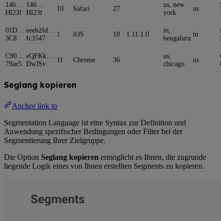
146…
146…
us, new
10
Safari
27
us
Hl23f
Hl23f
york
01D…
eeeb2fd…
in,
1
iOS
18
1.11.1.0
in
3C8
fc3547
bengaluru
C90…
eQFKk…
us,
11
Chrome
36
us
79ae5
DwJSv
chicago
Seglang kopieren
Anchor link to
Segmentation Language ist eine Syntax zur Definition und
Anwendung spezifischer Bedingungen oder Filter bei der
Segmentierung Ihrer Zielgruppe.
Die Option
Seglang kopieren
ermöglicht es Ihnen, die zugrunde
liegende Logik eines von Ihnen erstellten Segments zu kopieren.