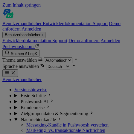
Zum Inhalt springen
Benutzerhandbücher
Entwicklerdokumentation
Support
Demo
anfordern
Anmelden
Benutzerhandbücher
Entwicklerdokumentation
Support
Demo anfordern
Anmelden
Pushwoosh.com
Suchen
Strg
K
Thema auswählen
Sprache auswählen
Benutzerhandbücher
Versionshinweise
Erste Schritte
Pushwoosh AI
Kundenreise
Zielgruppendaten & Segmentierung
Nachrichtenkanäle
Messaging-Kanäle in Pushwoosh verstehen
Marketing- vs. transaktionale Nachrichten