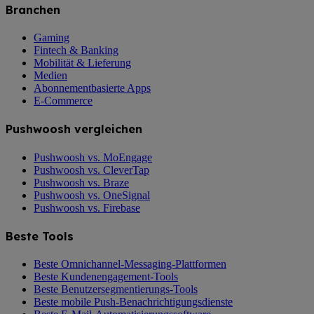
Branchen
Gaming
Fintech & Banking
Mobilität & Lieferung
Medien
Abonnementbasierte Apps
E-Commerce
Pushwoosh vergleichen
Pushwoosh vs. MoEngage
Pushwoosh vs. CleverTap
Pushwoosh vs. Braze
Pushwoosh vs. OneSignal
Pushwoosh vs. Firebase
Beste Tools
Beste Omnichannel-Messaging-Plattformen
Beste Kundenengagement-Tools
Beste Benutzersegmentierungs-Tools
Beste mobile Push-Benachrichtigungsdienste