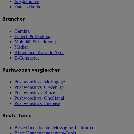
Integrationen
Datensicherheit
Branchen
Gaming
Fintech & Banking
Mobilität & Lieferung
Medien
Abonnementbasierte Apps
E-Commerce
Pushwoosh vergleichen
Pushwoosh vs. MoEngage
Pushwoosh vs. CleverTap
Pushwoosh vs. Braze
Pushwoosh vs. OneSignal
Pushwoosh vs. Firebase
Beste Tools
Beste Omnichannel-Messaging-Plattformen
Beste Kundenengagement-Tools