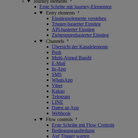
Journey elements
Erste Schritte mit Journey-Elementen
Entry elements
Einstiegselemente verstehen
Trigger-basierter Einstieg
API-basierter Einstieg
Zielgruppenbasierter Einstieg
Channels
Übersicht der Kanalelemente
Push
Multi-Armed Bandit
E-Mail
In-App
SMS
WhatsApp
Viber
Kakao
Telegram
LINE
Daten an App
Webhook
Flow controls
Erste Schritte mit Flow Controls
Bedingungsaufteilung
Auf Trigger warten