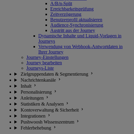
A/B/n-Split
Erreichbarkeitsprüfung
Zeitverzögerung
Benutzerprofil aktualisieren
Audience-Synchronisierung
Austritt aus der Journey
Dynamische Inhalte und Liquid-Vorlagen in
Journeys
Verwendung von Webhook-Antwortdaten in
Ihrer Journey
Journey-Einstellungen
Journey bearbeiten
Journeys-Liste
Zielgruppendaten & Segmentierung
Nachrichtenkanäle
Inhalt
Personalisierung
Anleitungen
Statistiken & Analysen
Kontoverwaltung & Sicherheit
Integrationen
Pushwoosh Wissenszentrum
Fehlerbehebung