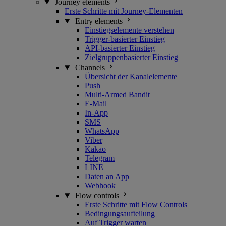
Journey elements
Erste Schritte mit Journey-Elementen
Entry elements
Einstiegselemente verstehen
Trigger-basierter Einstieg
API-basierter Einstieg
Zielgruppenbasierter Einstieg
Channels
Übersicht der Kanalelemente
Push
Multi-Armed Bandit
E-Mail
In-App
SMS
WhatsApp
Viber
Kakao
Telegram
LINE
Daten an App
Webhook
Flow controls
Erste Schritte mit Flow Controls
Bedingungsaufteilung
Auf Trigger warten