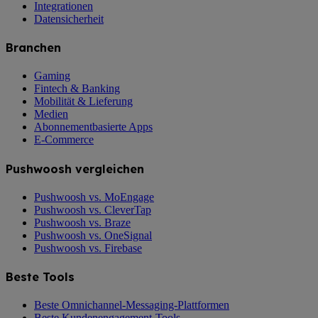
Integrationen
Datensicherheit
Branchen
Gaming
Fintech & Banking
Mobilität & Lieferung
Medien
Abonnementbasierte Apps
E-Commerce
Pushwoosh vergleichen
Pushwoosh vs. MoEngage
Pushwoosh vs. CleverTap
Pushwoosh vs. Braze
Pushwoosh vs. OneSignal
Pushwoosh vs. Firebase
Beste Tools
Beste Omnichannel-Messaging-Plattformen
Beste Kundenengagement-Tools