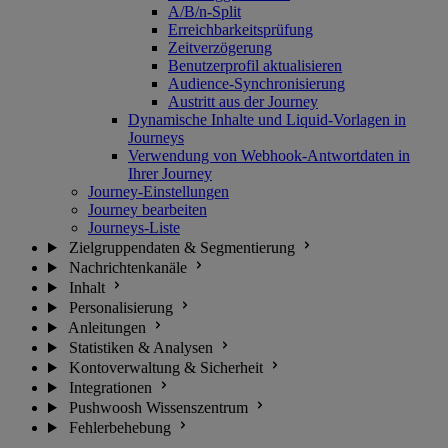
A/B/n-Split
Erreichbarkeitsprüfung
Zeitverzögerung
Benutzerprofil aktualisieren
Audience-Synchronisierung
Austritt aus der Journey
Dynamische Inhalte und Liquid-Vorlagen in
Journeys
Verwendung von Webhook-Antwortdaten in
Ihrer Journey
Journey-Einstellungen
Journey bearbeiten
Journeys-Liste
Zielgruppendaten & Segmentierung
Nachrichtenkanäle
Inhalt
Personalisierung
Anleitungen
Statistiken & Analysen
Kontoverwaltung & Sicherheit
Integrationen
Pushwoosh Wissenszentrum
Fehlerbehebung