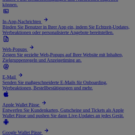
können.
In-App-Nachrichten
Binden Sie Benutzer in Ihrer App ein, indem Sie Echtzeit-Updates,
Werbeaktionen oder personalisierte Angebote bereitstellen.
Web-Popups
Zeigen Sie gezielte Web-Popups auf Ihrer Website mit Inhalten,
Zielgruppenregeln und Anzeigetiming an.
E-Mail
Senden Sie maßgeschneiderte E-Mails für Onboarding,
Werbeaktionen, Bestellbestätigungen und mehr.
Apple Wallet Pässe
Entwerfen Sie Kundenkarten, Gutscheine und Tickets als Apple
Wallet Pässe und pushen Sie dann Live-Updates an jedes Gerät.
Google Wallet Pässe