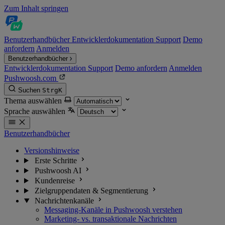
Zum Inhalt springen
Benutzerhandbücher
Entwicklerdokumentation
Support
Demo
anfordern
Anmelden
Benutzerhandbücher
Entwicklerdokumentation
Support
Demo anfordern
Anmelden
Pushwoosh.com
Suchen
Strg
K
Thema auswählen
Sprache auswählen
Benutzerhandbücher
Versionshinweise
Erste Schritte
Pushwoosh AI
Kundenreise
Zielgruppendaten & Segmentierung
Nachrichtenkanäle
Messaging-Kanäle in Pushwoosh verstehen
Marketing- vs. transaktionale Nachrichten