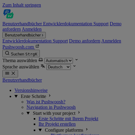
Zum Inhalt springen
Benutzerhandbücher
Entwicklerdokumentation
Support
Demo
anfordern
Anmelden
Benutzerhandbücher
Entwicklerdokumentation
Support
Demo anfordern
Anmelden
Pushwoosh.com
Suchen
Strg
K
Thema auswählen
Sprache auswählen
Benutzerhandbücher
Versionshinweise
Erste Schritte
Was ist Pushwoosh?
Navigation in Pushwoosh
Start with your project
Erste Schritte mit Ihrem Projekt
Ihr Projekt erstellen
Configure platforms