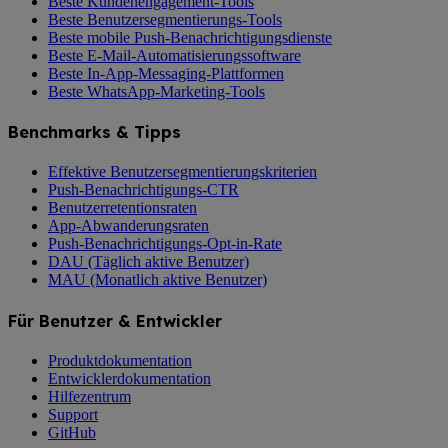
Beste Kundenengagement-Tools
Beste Benutzersegmentierungs-Tools
Beste mobile Push-Benachrichtigungsdienste
Beste E-Mail-Automatisierungssoftware
Beste In-App-Messaging-Plattformen
Beste WhatsApp-Marketing-Tools
Benchmarks & Tipps
Effektive Benutzersegmentierungskriterien
Push-Benachrichtigungs-CTR
Benutzerretentionsraten
App-Abwanderungsraten
Push-Benachrichtigungs-Opt-in-Rate
DAU (Täglich aktive Benutzer)
MAU (Monatlich aktive Benutzer)
Für Benutzer & Entwickler
Produktdokumentation
Entwicklerdokumentation
Hilfezentrum
Support
GitHub