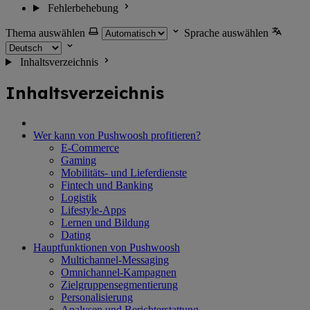
Fehlerbehebung
Thema auswählen
Sprache auswählen
Inhaltsverzeichnis
Inhaltsverzeichnis
Wer kann von Pushwoosh profitieren?
E-Commerce
Gaming
Mobilitäts- und Lieferdienste
Fintech und Banking
Logistik
Lifestyle-Apps
Lernen und Bildung
Dating
Hauptfunktionen von Pushwoosh
Multichannel-Messaging
Omnichannel-Kampagnen
Zielgruppensegmentierung
Personalisierung
Analysen und Berichterstattung