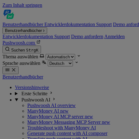
Zum Inhalt springen
Benutzerhandbücher
Entwicklerdokumentation
Support
Demo anford
Benutzerhandbücher
Entwicklerdokumentation
Support
Demo anfordern
Anmelden
Pushwoosh.com
Suchen
Strg
K
Thema auswählen
Sprache auswählen
Benutzerhandbücher
Versionshinweise
Erste Schritte
Pushwoosh AI
Pushwoosh AI overview
ManyMoney AI
new
ManyMoney AI MCP server
new
ManyMoney Messaging MCP Server
new
Troubleshoot with ManyMoney AI
Generate push content with AI composer
Translate push content with AI