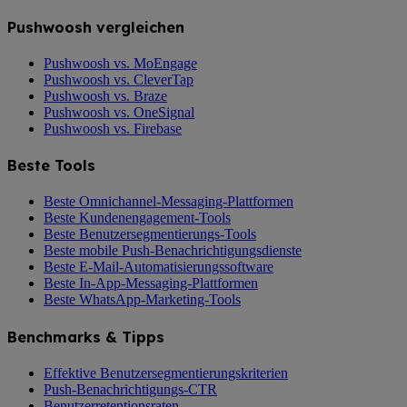
Pushwoosh vergleichen
Pushwoosh vs. MoEngage
Pushwoosh vs. CleverTap
Pushwoosh vs. Braze
Pushwoosh vs. OneSignal
Pushwoosh vs. Firebase
Beste Tools
Beste Omnichannel-Messaging-Plattformen
Beste Kundenengagement-Tools
Beste Benutzersegmentierungs-Tools
Beste mobile Push-Benachrichtigungsdienste
Beste E-Mail-Automatisierungssoftware
Beste In-App-Messaging-Plattformen
Beste WhatsApp-Marketing-Tools
Benchmarks & Tipps
Effektive Benutzersegmentierungskriterien
Push-Benachrichtigungs-CTR
Benutzerretentionsraten