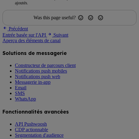
ajoutés.
Was this page useful?
Précédent
Entrée basée sur l'API
Suivant
Aperçu des éléments de canal
Solutions de messagerie
Constructeur de parcours client
Notifications push mobiles
Notifications push web
Messagerie in-app
Email
SMS
WhatsApp
Fonctionnalités avancées
API Pushwoosh
CDP actionnable
Segmentation d'audience