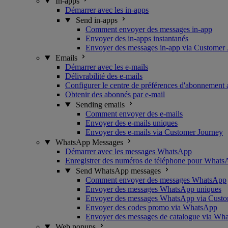
In-apps
Démarrer avec les in-apps
Send in-apps
Comment envoyer des messages in-app
Envoyer des in-apps instantanés
Envoyer des messages in-app via Customer
Emails
Démarrer avec les e-mails
Délivrabilité des e-mails
Configurer le centre de préférences d'abonnement 
Obtenir des abonnés par e-mail
Sending emails
Comment envoyer des e-mails
Envoyer des e-mails uniques
Envoyer des e-mails via Customer Journey
WhatsApp Messages
Démarrer avec les messages WhatsApp
Enregistrer des numéros de téléphone pour What
Send WhatsApp messages
Comment envoyer des messages WhatsApp
Envoyer des messages WhatsApp uniques
Envoyer des messages WhatsApp via Custo
Envoyer des codes promo via WhatsApp
Envoyer des messages de catalogue via Wh
Web popups