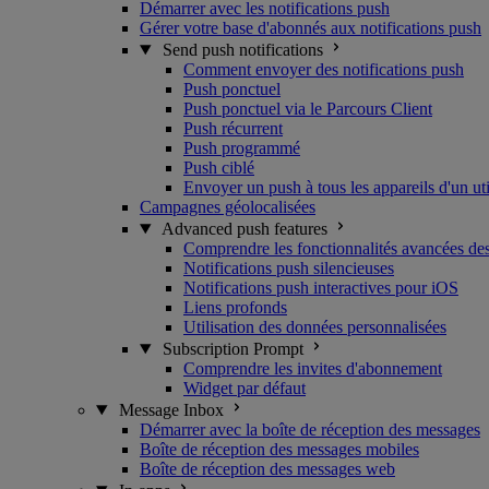
Démarrer avec les notifications push
Gérer votre base d'abonnés aux notifications push
Send push notifications
Comment envoyer des notifications push
Push ponctuel
Push ponctuel via le Parcours Client
Push récurrent
Push programmé
Push ciblé
Envoyer un push à tous les appareils d'un uti
Campagnes géolocalisées
Advanced push features
Comprendre les fonctionnalités avancées des
Notifications push silencieuses
Notifications push interactives pour iOS
Liens profonds
Utilisation des données personnalisées
Subscription Prompt
Comprendre les invites d'abonnement
Widget par défaut
Message Inbox
Démarrer avec la boîte de réception des messages
Boîte de réception des messages mobiles
Boîte de réception des messages web