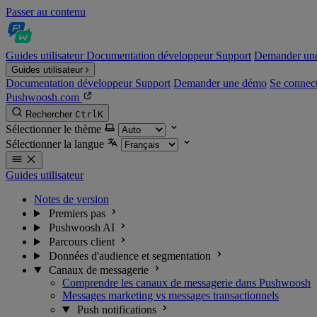
Passer au contenu
Guides utilisateur
Documentation développeur
Support
Demander un
Guides utilisateur
Documentation développeur
Support
Demander une démo
Se connec
Pushwoosh.com
Rechercher
Ctrl
K
Sélectionner le thème
Sélectionner la langue
Guides utilisateur
Notes de version
Premiers pas
Pushwoosh AI
Parcours client
Données d'audience et segmentation
Canaux de messagerie
Comprendre les canaux de messagerie dans Pushwoosh
Messages marketing vs messages transactionnels
Push notifications