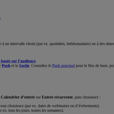
s
 à un intervalle choisi (par ex. quotidien, hebdomadaire) ou à des date
 basée sur l’audience
.
le
Push
et la
Sortie
. Consultez le
Push ponctuel
pour le flux de base, pui
e
Calendrier d’entrée
sur
Entrée récurrente
, puis choisissez :
 vous choisissez (par ex. dates de webinaires ou d’événements).
ar ex. tous les jours, toutes les semaines).