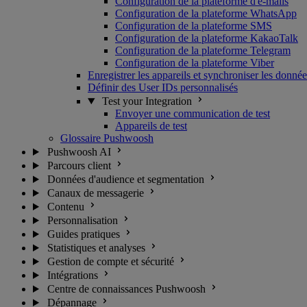
Configuration de la plateforme d'e-mails
Configuration de la plateforme WhatsApp
Configuration de la plateforme SMS
Configuration de la plateforme KakaoTalk
Configuration de la plateforme Telegram
Configuration de la plateforme Viber
Enregistrer les appareils et synchroniser les donnée
Définir des User IDs personnalisés
Test your Integration
Envoyer une communication de test
Appareils de test
Glossaire Pushwoosh
Pushwoosh AI
Parcours client
Données d'audience et segmentation
Canaux de messagerie
Contenu
Personnalisation
Guides pratiques
Statistiques et analyses
Gestion de compte et sécurité
Intégrations
Centre de connaissances Pushwoosh
Dépannage