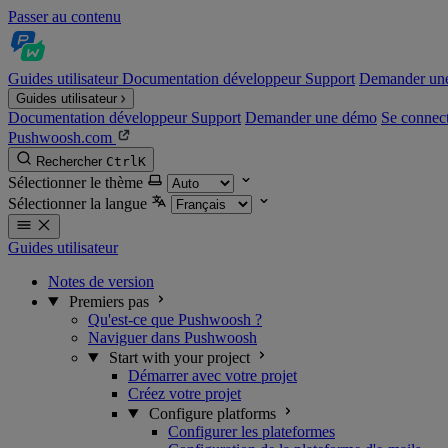
Passer au contenu
Guides utilisateur
Documentation développeur
Support
Demander un
Guides utilisateur
Documentation développeur
Support
Demander une démo
Se connec
Pushwoosh.com
Rechercher
Ctrl
K
Sélectionner le thème
Sélectionner la langue
Guides utilisateur
Notes de version
Premiers pas
Qu'est-ce que Pushwoosh ?
Naviguer dans Pushwoosh
Start with your project
Démarrer avec votre projet
Créez votre projet
Configure platforms
Configurer les plateformes