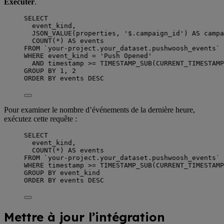
Exécuter
.
SELECT
event_kind,
JSON_VALUE
(properties, 
'
$.campaign_id
'
) 
AS
 campa
COUNT
(
*
) 
AS
 events
FROM
`
your-project.your_dataset.pushwoosh_events
`
WHERE
 event_kind 
=
'
Push Opened
'
AND
timestamp
>=
 TIMESTAMP_SUB(
CURRENT_TIMESTAMP
GROUP BY
1
, 
2
ORDER BY
 events 
DESC
Pour examiner le nombre d’événements de la dernière heure,
exécutez cette requête :
SELECT
event_kind,
COUNT
(
*
) 
AS
 events
FROM
`
your-project.your_dataset.pushwoosh_events
`
WHERE
timestamp
>=
 TIMESTAMP_SUB(
CURRENT_TIMESTAMP
GROUP BY
 event_kind
ORDER BY
 events 
DESC
Mettre à jour l’intégration