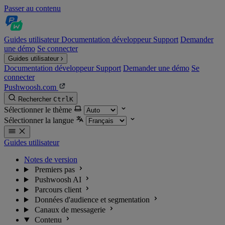
Passer au contenu
Guides utilisateur
Documentation développeur
Support
Demander
une démo
Se connecter
Guides utilisateur
Documentation développeur
Support
Demander une démo
Se
connecter
Pushwoosh.com
Rechercher
Ctrl
K
Sélectionner le thème
Sélectionner la langue
Guides utilisateur
Notes de version
Premiers pas
Pushwoosh AI
Parcours client
Données d'audience et segmentation
Canaux de messagerie
Contenu