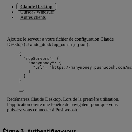
Claude Desktop
Cursor / Windsurf
Autres clients
Ajoutez le serveur à votre fichier de configuration Claude
Desktop (
) :
claude_desktop_config.json
{
"mcpServers"
: {
"manymoney"
: {
"url"
: 
"
https://manymoney.pushwoosh.com/mc
}
}
}
Redémarrez Claude Desktop. Lors de la première utilisation,
l’application ouvre une fenêtre de navigateur pour que vous
puissiez vous connecter à Pushwoosh.
Étape 3. Authentifiez-vous