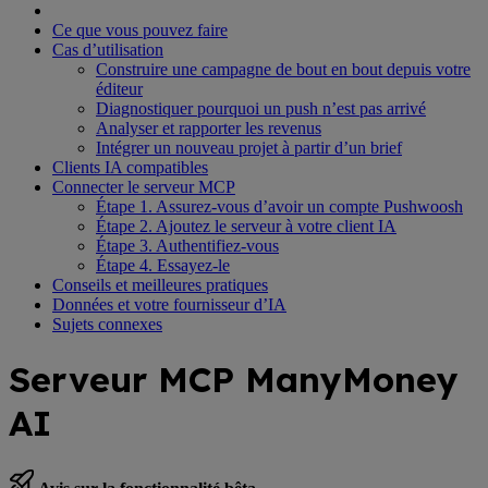
Ce que vous pouvez faire
Cas d’utilisation
Construire une campagne de bout en bout depuis votre
éditeur
Diagnostiquer pourquoi un push n’est pas arrivé
Analyser et rapporter les revenus
Intégrer un nouveau projet à partir d’un brief
Clients IA compatibles
Connecter le serveur MCP
Étape 1. Assurez-vous d’avoir un compte Pushwoosh
Étape 2. Ajoutez le serveur à votre client IA
Étape 3. Authentifiez-vous
Étape 4. Essayez-le
Conseils et meilleures pratiques
Données et votre fournisseur d’IA
Sujets connexes
Serveur MCP ManyMoney
AI