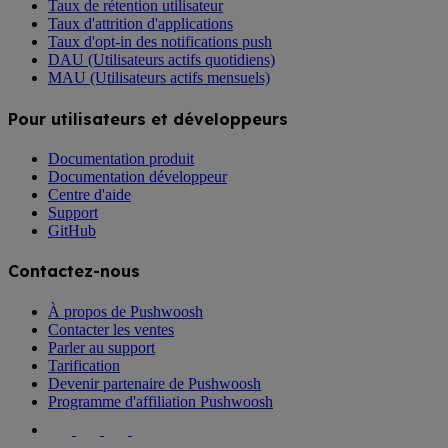
Taux de rétention utilisateur
Taux d'attrition d'applications
Taux d'opt-in des notifications push
DAU (Utilisateurs actifs quotidiens)
MAU (Utilisateurs actifs mensuels)
Pour utilisateurs et développeurs
Documentation produit
Documentation développeur
Centre d'aide
Support
GitHub
Contactez-nous
À propos de Pushwoosh
Contacter les ventes
Parler au support
Tarification
Devenir partenaire de Pushwoosh
Programme d'affiliation Pushwoosh