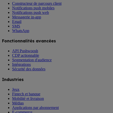
Constructeur de parcours client
Notifications push mobiles
Notifications push web
Messagerie in-app
Email
SMS
WhatsApp
Fonctionnalités avancées
API Pushwoosh
CDP actionnable
Segmentation d'audience
Intégrations
Sécurité des données
Industries
Jeux
Fintech et banque
Mobilité et livraison
Médias
Applications par abonnement
E-commerce