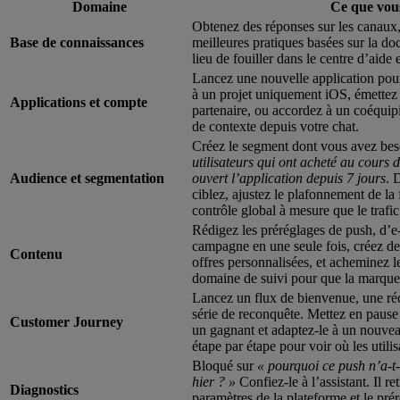
Domaine
Ce que vous
Obtenez des réponses sur les canaux, l
Base de connaissances
meilleures pratiques basées sur la d
lieu de fouiller dans le centre d’aide
Lancez une nouvelle application po
à un projet uniquement iOS, émettez 
Applications et compte
partenaire, ou accordez à un coéquip
de contexte depuis votre chat.
Créez le segment dont vous avez be
utilisateurs qui ont acheté au cours 
Audience et segmentation
ouvert l’application depuis 7 jours
. 
ciblez, ajustez le plafonnement de la
contrôle global à mesure que le trafi
Rédigez les préréglages de push, d’
campagne en une seule fois, créez d
Contenu
offres personnalisées, et acheminez le
domaine de suivi pour que la marque 
Lancez un flux de bienvenue, une ré
série de reconquête. Mettez en pause
Customer Journey
un gagnant et adaptez-le à un nouvea
étape par étape pour voir où les util
Bloqué sur
« pourquoi ce push n’a-t-i
hier ? »
Confiez-le à l’assistant. Il r
Diagnostics
paramètres de la plateforme et le prér