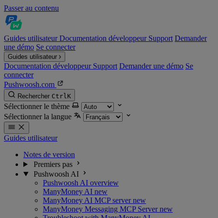
Passer au contenu
Guides utilisateur
Documentation développeur
Support
Demander
une démo
Se connecter
Guides utilisateur
Documentation développeur
Support
Demander une démo
Se
connecter
Pushwoosh.com
Rechercher
Ctrl
K
Sélectionner le thème
Sélectionner la langue
Guides utilisateur
Notes de version
Premiers pas
Pushwoosh AI
Pushwoosh AI overview
ManyMoney AI
new
ManyMoney AI MCP server
new
ManyMoney Messaging MCP Server
new
Troubleshoot with ManyMoney AI