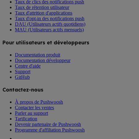
Taux de clics des notifications push
Taux de rétention utilisateur
Taux d'attrition d'applications
Taux d'opt-in des notifications push
DAU (Utilisateurs actifs quotidiens)
MAU (Utilisateurs actifs mensuels)
Pour utilisateurs et développeurs
Documentation produit
Documentation développeur
Centre d'aide
Support
GitHub
Contactez-nous
À propos de Pushwoosh
Contacter les ventes
Parler au support
Tarification
Devenir partenaire de Pushwoosh
Programme d'affiliation Pushwoosh