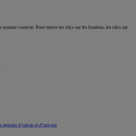
yntaxe correcte. Pour suivre les clics sur les boutons, les clics sur
.
s popups d’opt-in et d’opt-out