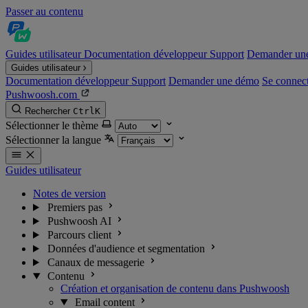
Passer au contenu
Guides utilisateur
Documentation développeur
Support
Demander un
Guides utilisateur
Documentation développeur
Support
Demander une démo
Se connec
Pushwoosh.com
Rechercher
Ctrl
K
Sélectionner le thème
Sélectionner la langue
Guides utilisateur
Notes de version
Premiers pas
Pushwoosh AI
Parcours client
Données d'audience et segmentation
Canaux de messagerie
Contenu
Création et organisation de contenu dans Pushwoosh
Email content