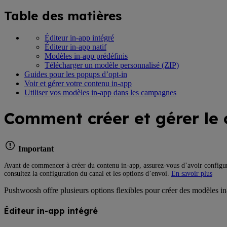
Table des matières
Éditeur in-app intégré
Éditeur in-app natif
Modèles in-app prédéfinis
Télécharger un modèle personnalisé (ZIP)
Guides pour les popups d’opt-in
Voir et gérer votre contenu in-app
Utiliser vos modèles in-app dans les campagnes
Comment créer et gérer le
Important
Avant de commencer à créer du contenu in-app, assurez-vous d’avoir configuré
consultez la configuration du canal et les options d’envoi.
En savoir plus
Pushwoosh offre plusieurs options flexibles pour créer des modèles in
Éditeur in-app intégré