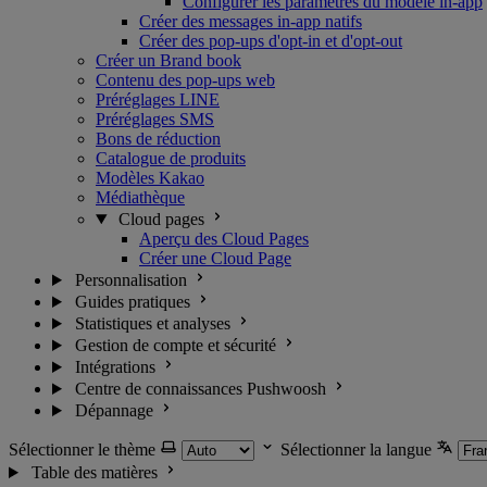
Configurer les paramètres du modèle in-app
Créer des messages in-app natifs
Créer des pop-ups d'opt-in et d'opt-out
Créer un Brand book
Contenu des pop-ups web
Préréglages LINE
Préréglages SMS
Bons de réduction
Catalogue de produits
Modèles Kakao
Médiathèque
Cloud pages
Aperçu des Cloud Pages
Créer une Cloud Page
Personnalisation
Guides pratiques
Statistiques et analyses
Gestion de compte et sécurité
Intégrations
Centre de connaissances Pushwoosh
Dépannage
Sélectionner le thème
Sélectionner la langue
Table des matières