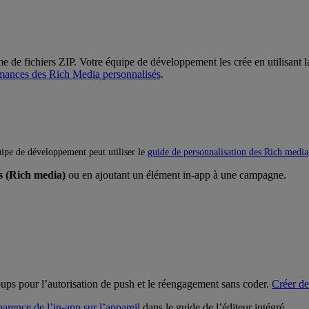
de fichiers ZIP. Votre équipe de développement les crée en utilisant la s
rmances des Rich Media personnalisés
.
uipe de développement peut utiliser le
guide de personnalisation des Rich media
s (Rich media)
ou en ajoutant un élément in-app à une campagne.
ups pour l’autorisation de push et le réengagement sans coder.
Créer de
arence de l’in-app sur l’appareil
dans le guide de l’éditeur intégré.