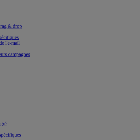
Drag & drop
pécifiques
de l'e-mail
ieurs campagnes
égré
 spécifiques