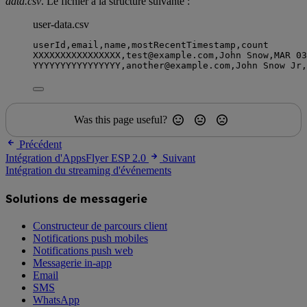
data.csv
. Le fichier a la structure suivante :
user-data.csv
userId
,
email
,
name
,
mostRecentTimestamp
,
count
XXXXXXXXXXXXXXXX
,
test
@
example
.
com
,
John
Snow
,
MAR
03
YYYYYYYYYYYYYYYY
,
another
@
example
.
com
,
John
Snow
Jr
,
Was this page useful?
Précédent
Intégration d'AppsFlyer ESP 2.0
Suivant
Intégration du streaming d'événements
Solutions de messagerie
Constructeur de parcours client
Notifications push mobiles
Notifications push web
Messagerie in-app
Email
SMS
WhatsApp