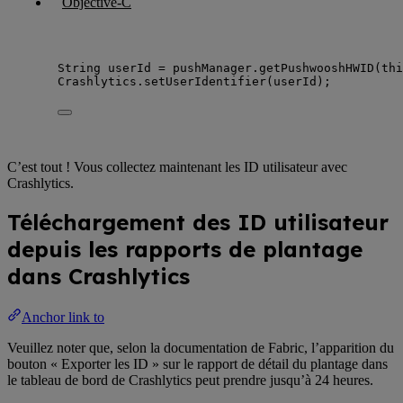
Objective-C
String
userId
=
pushManager
.
getPushwooshHWID
(
thi
Crashlytics
.
setUserIdentifier
(
userId
)
;
C’est tout ! Vous collectez maintenant les ID utilisateur avec
Crashlytics.
Téléchargement des ID utilisateur
depuis les rapports de plantage
dans Crashlytics
Anchor link to
Veuillez noter que, selon la documentation de Fabric, l’apparition du
bouton « Exporter les ID » sur le rapport de détail du plantage dans
le tableau de bord de Crashlytics peut prendre jusqu’à 24 heures.