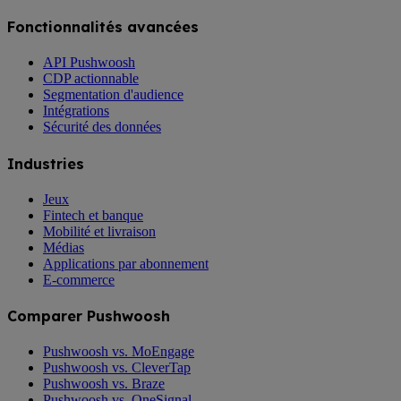
Fonctionnalités avancées
API Pushwoosh
CDP actionnable
Segmentation d'audience
Intégrations
Sécurité des données
Industries
Jeux
Fintech et banque
Mobilité et livraison
Médias
Applications par abonnement
E-commerce
Comparer Pushwoosh
Pushwoosh vs. MoEngage
Pushwoosh vs. CleverTap
Pushwoosh vs. Braze
Pushwoosh vs. OneSignal