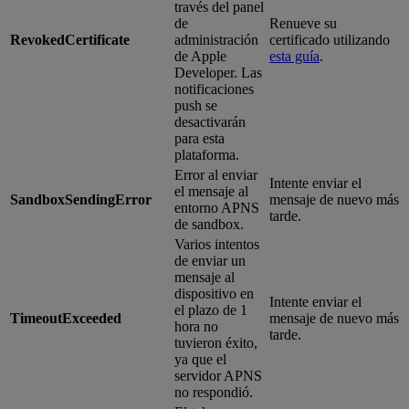
través del panel
de
Renueve su
RevokedCertificate
administración
certificado utilizando
de Apple
esta guía
.
Developer. Las
notificaciones
push se
desactivarán
para esta
plataforma.
Error al enviar
Intente enviar el
el mensaje al
SandboxSendingError
mensaje de nuevo más
entorno APNS
tarde.
de sandbox.
Varios intentos
de enviar un
mensaje al
dispositivo en
Intente enviar el
el plazo de 1
TimeoutExceeded
mensaje de nuevo más
hora no
tarde.
tuvieron éxito,
ya que el
servidor APNS
no respondió.