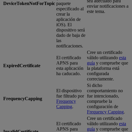
sea adecuado para
DeviceTokenNotForTopic
paquete
enviar notificaciones a
especificado al
este tema.
crear la
aplicación de
iOS). El
dispositivo será
dado de baja de
las
notificaciones.
Cree un certificado
El certificado
válido utilizando
esta
APNS para
guía
y compruebe que
ExpiredCertificate
esta aplicación
la plataforma está
ha caducado.
configurada
correctamente.
Si dicho
El dispositivo
comportamiento no
fue filtrado por
fue intencionado,
FrequencyCapping
Frequency
compruebe la
Capping
.
configuración de
Frequency Capping
.
Cree un certificado
El certificado
válido utilizando
esta
APNS para
guía
y compruebe que
InvalidCertificate