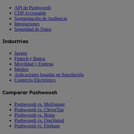
API de Pushwoosh
CDP Accionable
Segmentación de Audiencia
Integraciones
Seguridad de Datos
Industrias
Juegos
Fintech y Banca
Movilidad y Entrega
Medios
Aplicaciones basadas en Suscripción
Comercio Electrónico
Comparar Pushwoosh
Pushwoosh vs. MoEngage
Pushwoosh vs. CleverTap
Pushwoosh vs. Braze
Pushwoosh vs. OneSignal
Pushwoosh vs. Firebase