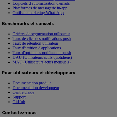
Logiciels d'automatisation d'emails
Plateformes de messagerie in-app
Outils de marketing WhatsApp
Benchmarks et conseils
Critères de segmentation utilisateur
Taux de clics des notifications push
Taux de rétention utilisateur
Taux d'attrition d'applications
Taux d'opt-in des notifications push
DAU (Utilisateurs actifs quotidiens)
MAU (Utilisateurs actifs mensuels)
Pour utilisateurs et développeurs
Documentation produit
Documentation développeur
Centre d'aide
Support
GitHub
Contactez-nous