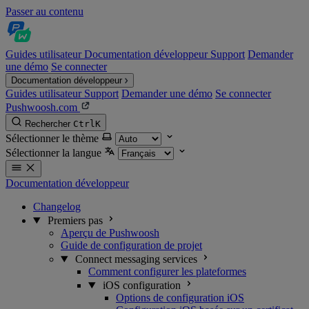
Passer au contenu
Guides utilisateur
Documentation développeur
Support
Demander
une démo
Se connecter
Documentation développeur
Guides utilisateur
Support
Demander une démo
Se connecter
Pushwoosh.com
Rechercher
Ctrl
K
Sélectionner le thème
Sélectionner la langue
Documentation développeur
Changelog
Premiers pas
Aperçu de Pushwoosh
Guide de configuration de projet
Connect messaging services
Comment configurer les plateformes
iOS configuration
Options de configuration iOS