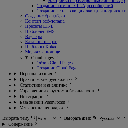
Настройка параметров шаблона In-App
Создание нативных In-App сообщений
Создание всплывающих окон для подписки и
Создание брендбука
Контент веб-попапа
Пресеты LINE
Шаблоны SMS
Ваучеры
Каталог товаров
Шаблоны Kakao
Медиахранилище
Cloud pages
Обзор Cloud Pages
Создание Cloud Page
Персонализация
Практические руководства
Статистика и аналитика
Управление аккаунтом и безопасность
Интеграции
База знаний Pushwoosh
Устранение неполадок
Выбрать тему
Выбрать язык
Содержание