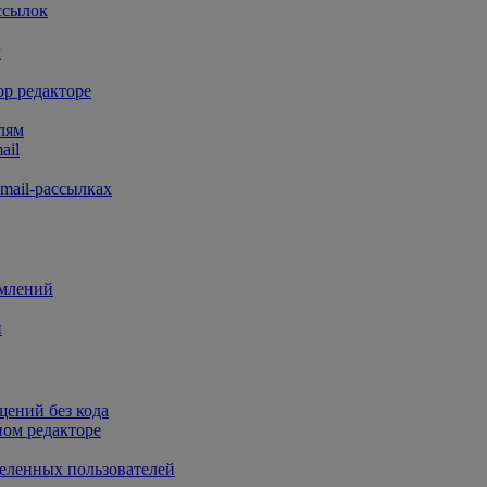
ассылок
м
op редакторе
лям
ail
mail-рассылках
омлений
й
щений без кода
ном редакторе
деленных пользователей