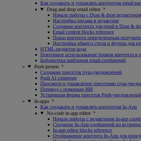
Как создавать и управлять контентом email-р
Drag and drop email editor
Начало работы с Drag & drop редакторо
Настройка письма в редакторе
Создание контента для email в Drag & dr
Email content blocks reference
Показ контента определенным получате
Настройка общего стиля и футера для em
HTML-редактор кода
Повторное использование блоков контента в e
Библиотека шаблонов email-сообщений
Push presets
Создание пресетов пуш-уведомлений
Push AI composer
Просмотр и управление пресетами пуш-увед
Перевод с помощью ИИ
Устаревшая форма пресетов Push-уведомлени
In-apps
Как создавать и управлять контентом In-App
No-code in-app editor
Начало работы с редактором in-app сооб
Создание In-App сообщений во встроен
In-app editor blocks reference
Отображение контента In-App для опре