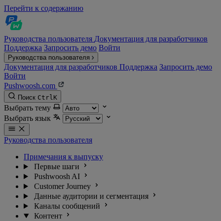
Перейти к содержанию
Руководства пользователя
Документация для разработчиков
Поддержка
Запросить демо
Войти
Руководства пользователя
Документация для разработчиков
Поддержка
Запросить демо
Войти
Pushwoosh.com
Поиск
Ctrl
K
Выбрать тему
Выбрать язык
Руководства пользователя
Примечания к выпуску
Первые шаги
Pushwoosh AI
Customer Journey
Данные аудитории и сегментация
Каналы сообщений
Контент