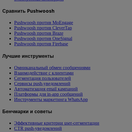
Сравнить Pushwoosh
Pushwoosh против MoEngage
Pushwoosh против CleverTap
Pushwoosh против Braze
Pushwoosh против OneSignal
Pushwoosh против Firebase
Лучшие инструменты
Омниканальный обмен сообщениями
Взаимодействие с клиентами
Сегментация пользователей
Сервисы push-уведомлений
Автоматизация email кампаний
Платформы для in-app сообщений
Инструменты маркетинга WhatsApp
Бенчмарки и советы
Эффективные критерии user-сегментации
CTR push-уведомлений