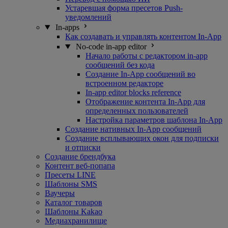
Устаревшая форма пресетов Push-
уведомлений
In-apps
Как создавать и управлять контентом In-App
No-code in-app editor
Начало работы с редактором in-app
сообщений без кода
Создание In-App сообщений во
встроенном редакторе
In-app editor blocks reference
Отображение контента In-App для
определенных пользователей
Настройка параметров шаблона In-App
Создание нативных In-App сообщений
Создание всплывающих окон для подписки
и отписки
Создание брендбука
Контент веб-попапа
Пресеты LINE
Шаблоны SMS
Ваучеры
Каталог товаров
Шаблоны Kakao
Медиахранилище