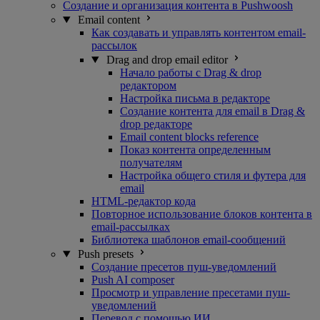
Создание и организация контента в Pushwoosh
Email content
Как создавать и управлять контентом email-
рассылок
Drag and drop email editor
Начало работы с Drag & drop
редактором
Настройка письма в редакторе
Создание контента для email в Drag &
drop редакторе
Email content blocks reference
Показ контента определенным
получателям
Настройка общего стиля и футера для
email
HTML-редактор кода
Повторное использование блоков контента в
email-рассылках
Библиотека шаблонов email-сообщений
Push presets
Создание пресетов пуш-уведомлений
Push AI composer
Просмотр и управление пресетами пуш-
уведомлений
Перевод с помощью ИИ