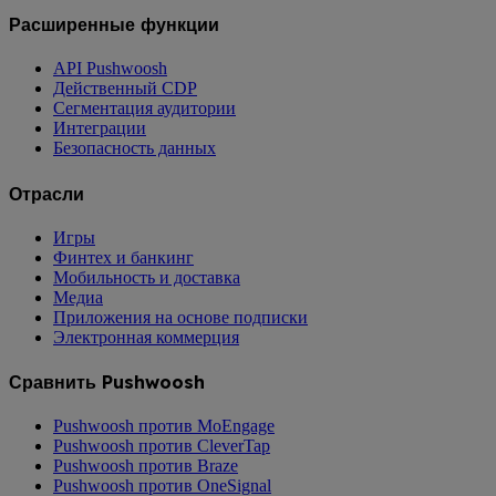
Расширенные функции
API Pushwoosh
Действенный CDP
Сегментация аудитории
Интеграции
Безопасность данных
Отрасли
Игры
Финтех и банкинг
Мобильность и доставка
Медиа
Приложения на основе подписки
Электронная коммерция
Сравнить Pushwoosh
Pushwoosh против MoEngage
Pushwoosh против CleverTap
Pushwoosh против Braze
Pushwoosh против OneSignal