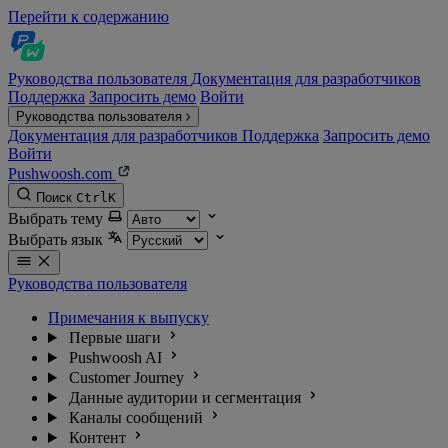
Перейти к содержанию
Руководства пользователя
Документация для разработчиков
Поддержка
Запросить демо
Войти
Руководства пользователя
Документация для разработчиков
Поддержка
Запросить демо
Войти
Pushwoosh.com
Поиск
Ctrl
K
Выбрать тему
Выбрать язык
Руководства пользователя
Примечания к выпуску
Первые шаги
Pushwoosh AI
Customer Journey
Данные аудитории и сегментация
Каналы сообщений
Контент