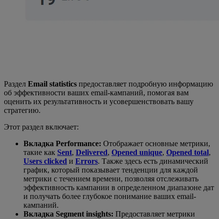
Раздел
Email statistics
предоставляет подробную информацию
об эффективности ваших email-кампаний, помогая вам
оценить их результативность и усовершенствовать вашу
стратегию.
Этот раздел включает:
Вкладка Performance:
Отображает основные метрики,
такие как
Sent
,
Delivered
,
Opened unique
,
Opened total
,
Users clicked
и
Errors
. Также здесь есть динамический
график, который показывает тенденции для каждой
метрики с течением времени, позволяя отслеживать
эффективность кампании в определенном диапазоне дат
и получать более глубокое понимание ваших email-
кампаний.
Вкладка Segment insights:
Предоставляет метрики