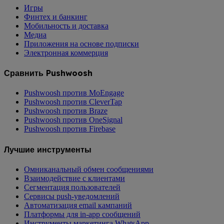
Игры
Финтех и банкинг
Мобильность и доставка
Медиа
Приложения на основе подписки
Электронная коммерция
Сравнить Pushwoosh
Pushwoosh против MoEngage
Pushwoosh против CleverTap
Pushwoosh против Braze
Pushwoosh против OneSignal
Pushwoosh против Firebase
Лучшие инструменты
Омниканальный обмен сообщениями
Взаимодействие с клиентами
Сегментация пользователей
Сервисы push-уведомлений
Автоматизация email кампаний
Платформы для in-app сообщений
Инструменты маркетинга WhatsApp