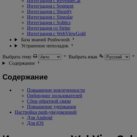
Интеграция с RevenueCat
Интеграция с Segment
Интеграция с Shopify
Интеграция с Singular
Интеграция с Solitics
Интеграция со Stripe
Интеграция с WebViewGold
База знаний Pushwoosh
Устранение неполадок
Выбрать тему
Выбрать язык
Содержание
Содержание
Повышение вовлеченности
Онбординг пользователей
Сбор обратной связи
Повышение удержания
Настройка push-уведомлений
Для Android
Для iOS