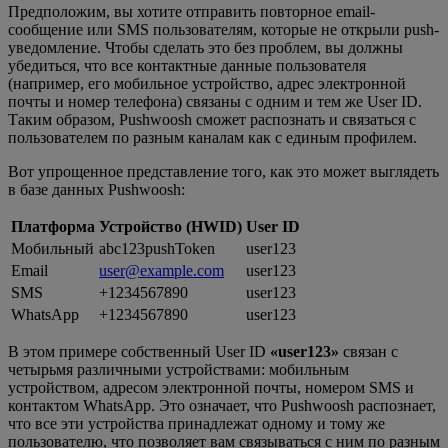
Предположим, вы хотите отправить повторное email-
сообщение или SMS пользователям, которые не открыли push-
уведомление. Чтобы сделать это без проблем, вы должны
убедиться, что все контактные данные пользователя
(например, его мобильное устройство, адрес электронной
почты и номер телефона) связаны с одним и тем же User ID.
Таким образом, Pushwoosh сможет распознать и связаться с
пользователем по разным каналам как с единым профилем.
Вот упрощенное представление того, как это может выглядеть
в базе данных Pushwoosh:
Платформа
Устройство (HWID)
User ID
Мобильный
abc123pushToken
user123
Email
user@example.com
user123
SMS
+1234567890
user123
WhatsApp
+1234567890
user123
В этом примере собственный User ID
«user123»
связан с
четырьмя различными устройствами: мобильным
устройством, адресом электронной почты, номером SMS и
контактом WhatsApp. Это означает, что Pushwoosh распознает,
что все эти устройства принадлежат одному и тому же
пользователю, что позволяет вам связываться с ним по разным