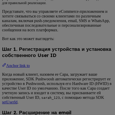
для правильной реализации.
Представьте, что вы управляете eCommerce-приложением и
хотите связываться со своими клиентами по различным
каналам, включая push-уведомления, email, SMS и WhatsApp,
обеспечивая последовательные и персонализированные
сообщения на всех платформах.
Вот как это может выглядеть:
Шаг 1. Регистрация устройства и установка
собственного User ID
Anchor link to
Когда новый клиент, назовем ее Сара, загружает ваше
приложение, SDK Pushwoosh автоматически регистрирует ее
устройство в Pushwoosh, используя его Hardware ID (HWID) в
качестве User ID по умолчанию. После того как Сара создает
учетную запись и входит в систему, вы присваиваете ей
собственный User ID,
, с помощью метода SDK
sarah_123
setUserId
.
Шаг 2. Расширение на email