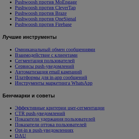
Pushwoosh против MoEngage
Pushwoosh против CleverTap
Pushwoosh против Braze
Pushwoosh против OneSignal
Pushwoosh против Firebase
Лучшие инструменты
Омниканальный обмен сообщениями
Взаимодействие с клиентами
Сегментация пользователей
Сервисы push-уведомлений
Автоматизация email кампаний
Платформы для in-app сообщений
Инструменты маркетинга WhatsApp
Бенчмарки и советы
Эффективные критерии user-сегментации
CTR push-уведомлений
Показатели удержания пользователей
Показатели оттока пользователей
Opt-in в push-уведомлениях
DAU