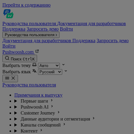
Перейти к содержанию
Руководства пользователя
Документация для разработчиков
Поддержка
Запросить демо
Войти
Руководства пользователя
Документация для разработчиков
Поддержка
Запросить демо
Войти
Pushwoosh.com
Поиск
Ctrl
K
Выбрать тему
Выбрать язык
Руководства пользователя
Примечания к выпуску
Первые шаги
Pushwoosh AI
Customer Journey
Данные аудитории и сегментация
Каналы сообщений
Контент