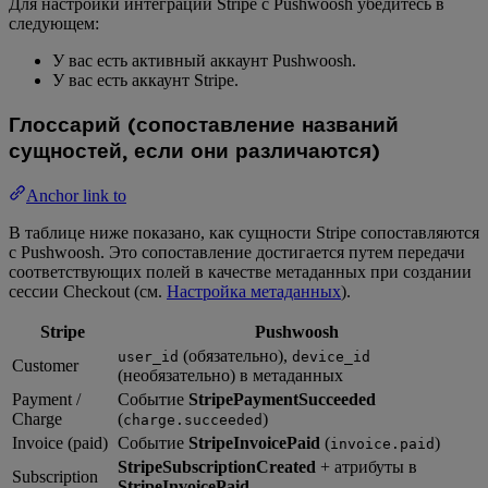
Для настройки интеграции Stripe с Pushwoosh убедитесь в
следующем:
У вас есть активный аккаунт Pushwoosh.
У вас есть аккаунт Stripe.
Глоссарий (сопоставление названий
сущностей, если они различаются)
Anchor link to
В таблице ниже показано, как сущности Stripe сопоставляются
с Pushwoosh. Это сопоставление достигается путем передачи
соответствующих полей в качестве метаданных при создании
сессии Checkout (см.
Настройка метаданных
).
Stripe
Pushwoosh
(обязательно),
user_id
device_id
Customer
(необязательно) в метаданных
Payment /
Событие
StripePaymentSucceeded
Charge
(
)
charge.succeeded
Invoice (paid)
Событие
StripeInvoicePaid
(
)
invoice.paid
StripeSubscriptionCreated
+ атрибуты в
Subscription
StripeInvoicePaid