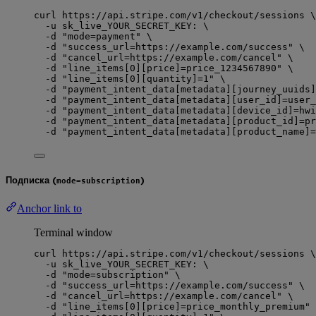
curl
https://api.stripe.com/v1/checkout/sessions
\
-u
sk_live_YOUR_SECRET_KEY:
\
-d
"
mode=payment
"
\
-d
"
success_url=https://example.com/success
"
\
-d
"
cancel_url=https://example.com/cancel
"
\
-d
"
line_items[0][price]=price_1234567890
"
\
-d
"
line_items[0][quantity]=1
"
\
-d
"
payment_intent_data[metadata][journey_uuids]
-d
"
payment_intent_data[metadata][user_id]=user_
-d
"
payment_intent_data[metadata][device_id]=hwi
-d
"
payment_intent_data[metadata][product_id]=pr
-d
"
payment_intent_data[metadata][product_name]=
Подписка (
)
mode=subscription
Anchor link to
Terminal window
curl
https://api.stripe.com/v1/checkout/sessions
\
-u
sk_live_YOUR_SECRET_KEY:
\
-d
"
mode=subscription
"
\
-d
"
success_url=https://example.com/success
"
\
-d
"
cancel_url=https://example.com/cancel
"
\
-d
"
line_items[0][price]=price_monthly_premium
"