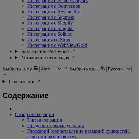
Интеграция с Piano Analytics
Интеграция с Qonversion
Интеграция с RevenueCat
Интеграция с Segment
Интеграция с Shopify
Интеграция с Singular
Интеграция с Solitics
Интеграция со Stripe
Интеграция с WebViewGold
База знаний Pushwoosh
Устранение неполадок
Выбрать тему
Выбрать язык
Содержание
Содержание
Обзор интеграции
Тип интеграции
Предварительные условия
Глоссарий (сопоставление названий сущностей,
если они различаются)