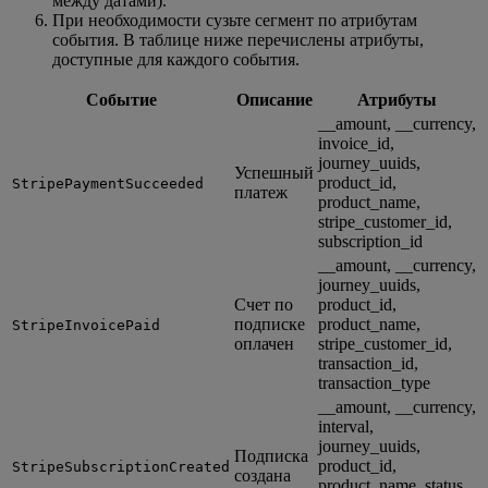
между датами).
При необходимости сузьте сегмент по атрибутам
события. В таблице ниже перечислены атрибуты,
доступные для каждого события.
Событие
Описание
Атрибуты
__amount, __currency,
invoice_id,
journey_uuids,
Успешный
product_id,
StripePaymentSucceeded
платеж
product_name,
stripe_customer_id,
subscription_id
__amount, __currency,
journey_uuids,
Счет по
product_id,
подписке
product_name,
StripeInvoicePaid
оплачен
stripe_customer_id,
transaction_id,
transaction_type
__amount, __currency,
interval,
journey_uuids,
Подписка
product_id,
StripeSubscriptionCreated
создана
product_name, status,