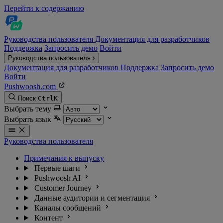
Перейти к содержанию
Руководства пользователя
Документация для разработчиков
Поддержка
Запросить демо
Войти
Руководства пользователя
Документация для разработчиков
Поддержка
Запросить демо
Войти
Pushwoosh.com
Поиск
Ctrl
K
Выбрать тему
Выбрать язык
Руководства пользователя
Примечания к выпуску
Первые шаги
Pushwoosh AI
Customer Journey
Данные аудитории и сегментация
Каналы сообщений
Контент