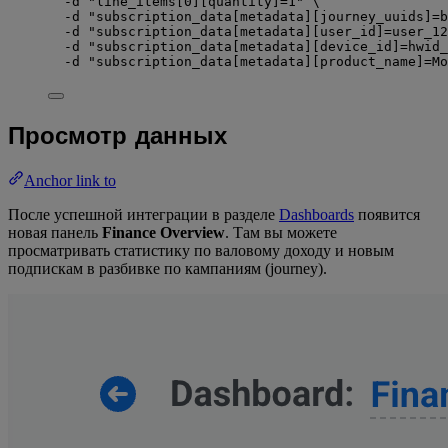
-d
"
line_items[0][quantity]=1
"
\
-d
"
subscription_data[metadata][journey_uuids]=b
-d
"
subscription_data[metadata][user_id]=user_12
-d
"
subscription_data[metadata][device_id]=hwid_
-d
"
subscription_data[metadata][product_name]=Mo
Просмотр данных
Anchor link to
После успешной интеграции в разделе
Dashboards
появится
новая панель
Finance Overview
. Там вы можете
просматривать статистику по валовому доходу и новым
подпискам в разбивке по кампаниям (journey).