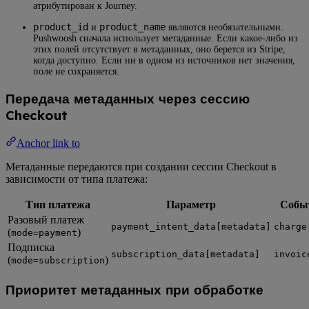
атрибутирован к Journey.
product_id
product_name
и
являются необязательными.
Pushwoosh сначала использует метаданные. Если какое-либо из
этих полей отсутствует в метаданных, оно берется из Stripe,
когда доступно. Если ни в одном из источников нет значения,
поле не сохраняется.
Передача метаданных через сессию
Checkout
Anchor link to
Метаданные передаются при создании сессии Checkout в
зависимости от типа платежа:
Тип платежа
Параметр
Событ
Разовый платеж
payment_intent_data[metadata]
charge
(
)
mode=payment
Подписка
subscription_data[metadata]
invoic
(
)
mode=subscription
Приоритет метаданных при обработке