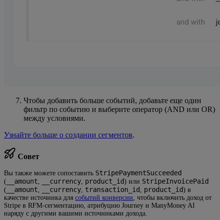
Чтобы добавить больше событий, добавьте еще один
фильтр по событию и выберите оператор (AND или OR)
между условиями.
Узнайте больше о создании сегментов
.
Совет
StripePaymentSucceeded
Вы также можете сопоставить
__amount
__currency
product_id
StripeInvoicePaid
(
,
,
) или
__amount
__currency
transaction_id
product_id
(
,
,
,
) в
качестве источника для
событий конверсии
, чтобы включить доход от
Stripe в RFM-сегментацию, атрибуцию Journey и ManyMoney AI
наряду с другими вашими источниками дохода.