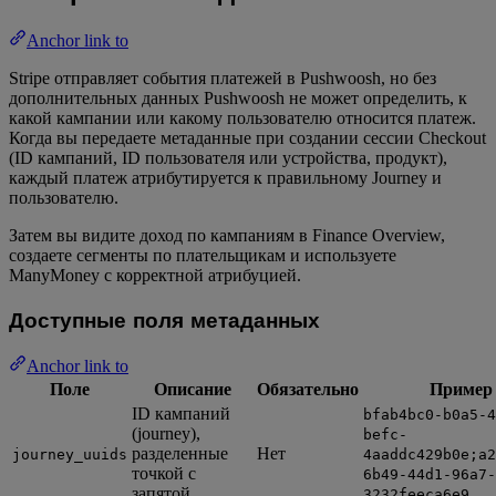
Anchor link to
Stripe отправляет события платежей в Pushwoosh, но без
дополнительных данных Pushwoosh не может определить, к
какой кампании или какому пользователю относится платеж.
Когда вы передаете метаданные при создании сессии Checkout
(ID кампаний, ID пользователя или устройства, продукт),
каждый платеж атрибутируется к правильному Journey и
пользователю.
Затем вы видите доход по кампаниям в Finance Overview,
создаете сегменты по плательщикам и используете
ManyMoney с корректной атрибуцией.
Доступные поля метаданных
Anchor link to
Поле
Описание
Обязательно
Пример
ID кампаний
bfab4bc0-b0a5-4
(journey),
befc-
разделенные
Нет
journey_uuids
4aaddc429b0e;a
точкой с
6b49-44d1-96a7-
запятой
3232feeca6e9