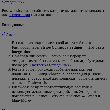
метаданных
).
Pushwoosh создает события, которые вы можете использовать
для
сегментации
и аналитики.
Поток данных
Anchor link to
Вы один раз подключаете свой аккаунт Stripe к
Pushwoosh через
Stripe Connect
в
Settings
→
3rd-party
integrations
.
При создании сессии Checkout вы передаете
метаданные, чтобы платеж можно было атрибутировать
позже (см.
Настройка метаданных
).
Когда в Stripe происходит событие платежа или
подписки (например,
для разового
charge.succeeded
платежа,
для подписки), Stripe отправляет
invoice.paid
данные в Pushwoosh.
Pushwoosh создает соответствующие события и
использует метаданные для атрибуции. Эти данные
появляются в Finance Overview, Audience → Events и
ManyMoney.