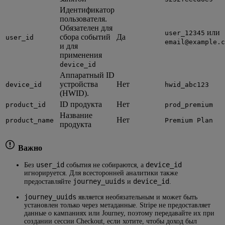
Идентификатор
пользователя.
Обязателен для
или
user_12345
сбора событий
Да
user_id
email@example.c
и для
применения
device_id
Аппаратный ID
устройства
Нет
device_id
hwid_abc123
(HWID).
ID продукта
Нет
product_id
prod_premium
Название
Нет
product_name
Premium Plan
продукта
Важно
user_id
device_id
Без
события не собираются, а
игнорируется. Для всесторонней аналитики также
journey_uuids
device_id
предоставляйте
и
.
journey_uuids
является необязательным и может быть
установлен только через метаданные. Stripe не предоставляет
данные о кампаниях или Journey, поэтому передавайте их при
создании сессии Checkout, если хотите, чтобы доход был