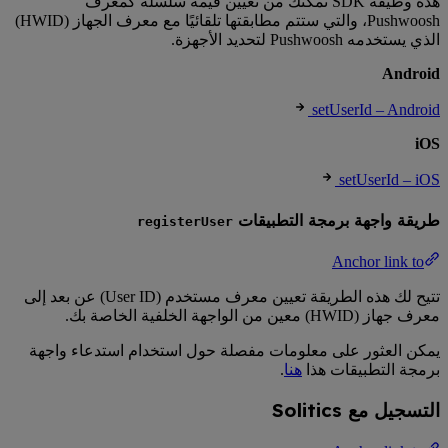
هذه وظيفة SDK تمكنك من تعيين قيمة سلسلة كمعرف
Pushwoosh، والتي ستتم مطابقتها تلقائيًا مع معرف الجهاز (HWID)
الذي يستخدمه Pushwoosh لتحديد الأجهزة.
Android
setUserId – Android
iOS
setUserId – iOS
طريقة واجهة برمجة التطبيقات
registerUser
Anchor link to
تتيح لك هذه الطريقة تعيين معرف مستخدم (User ID) عن بعد إلى
معرف جهاز (HWID) معين من الواجهة الخلفية الخاصة بك.
يمكن العثور على معلومات مفصلة حول استخدام استدعاء واجهة
برمجة التطبيقات هذا
هنا
.
التسجيل مع Solitics