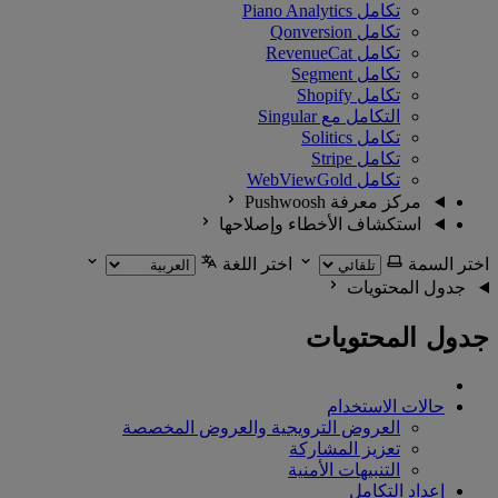
تكامل Piano Analytics
تكامل Qonversion
تكامل RevenueCat
تكامل Segment
تكامل Shopify
التكامل مع Singular
تكامل Solitics
تكامل Stripe
تكامل WebViewGold
مركز معرفة Pushwoosh
استكشاف الأخطاء وإصلاحها
اختر السمة
اختر اللغة
جدول المحتويات
جدول المحتويات
حالات الاستخدام
العروض الترويجية والعروض المخصصة
تعزيز المشاركة
التنبيهات الأمنية
إعداد التكامل