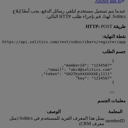
Anchor link to
عندما يتم تسجيل مستخدم لتلقي رسائل الدفع، يجب أيضًا إبلاغ
Solitics. لهذا، قم بإجراء طلب HTTP التالي:
طريقة HTTP:
POST
نقطة النهاية:
https://api.solitics.com/rest/subscribers/register/app
جسم الطلب
{
,
"
: 
"
1234567
"memberId"
,
"
: 
"
abcd@solitics.com
"email"
,
"
: 
"
GH2TKoXXXXXXXEj1111
"token"
: 
"
1234567”
"key"
}
معلمات الجسم
المعلمة
الوصف
يمثل هذا المعرف الفريد للمستخدم في Solitics (مثل
memberID
معرف CRM)