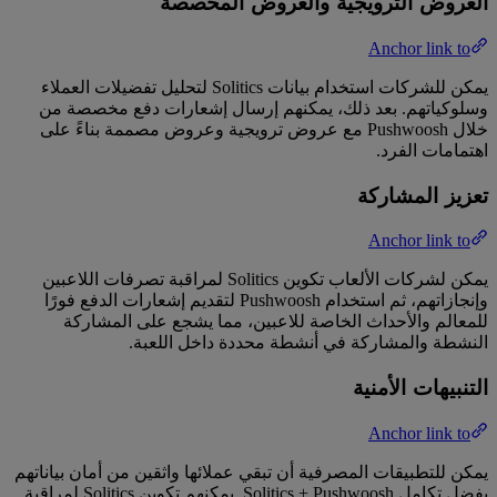
العروض الترويجية والعروض المخصصة
Anchor link to
يمكن للشركات استخدام بيانات Solitics لتحليل تفضيلات العملاء
وسلوكياتهم. بعد ذلك، يمكنهم إرسال إشعارات دفع مخصصة من
خلال Pushwoosh مع عروض ترويجية وعروض مصممة بناءً على
اهتمامات الفرد.
تعزيز المشاركة
Anchor link to
يمكن لشركات الألعاب تكوين Solitics لمراقبة تصرفات اللاعبين
وإنجازاتهم، ثم استخدام Pushwoosh لتقديم إشعارات الدفع فورًا
للمعالم والأحداث الخاصة للاعبين، مما يشجع على المشاركة
النشطة والمشاركة في أنشطة محددة داخل اللعبة.
التنبيهات الأمنية
Anchor link to
يمكن للتطبيقات المصرفية أن تبقي عملائها واثقين من أمان بياناتهم
بفضل تكامل Solitics + Pushwoosh. يمكنهم تكوين Solitics لمراقبة