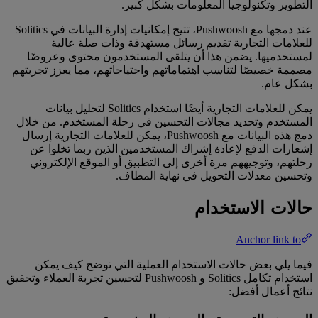
التطوير وتكنولوجيا المعلومات بشكل كبير.
عند دمجها مع Pushwoosh، تتيح إمكانيات إدارة البيانات في Solitics
للعلامات التجارية تقديم رسائل مستهدفة وذات صلة عالية
لمستخدميها. يضمن هذا أن يتلقى المستخدمون محتوى وعروضًا
مصممة خصيصًا لتناسب اهتماماتهم واحتياجاتهم، مما يعزز تجربتهم
بشكل عام.
يمكن للعلامات التجارية أيضًا استخدام Solitics لتحليل بيانات
المستخدم وتحديد مجالات التحسين في رحلة المستخدم. من خلال
دمج هذه البيانات مع Pushwoosh، يمكن للعلامات التجارية إرسال
إشعارات الدفع لإعادة إشراك المستخدمين الذين ربما تخلوا عن
رحلتهم، وتوجيههم مرة أخرى إلى التطبيق أو الموقع الإلكتروني
وتحسين معدلات التحويل في نهاية المطاف.
حالات الاستخدام
Anchor link to
فيما يلي بعض حالات الاستخدام العملية التي توضح كيف يمكن
استخدام تكامل Solitics و Pushwoosh لتحسين تجربة العملاء وتحقيق
نتائج أعمال أفضل: