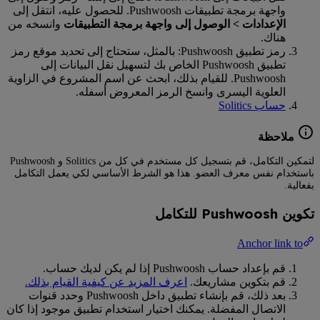
واجهة برمجة تطبيقات Pushwoosh. للحصول عليه، انتقل إلى
الإعدادات > الوصول إلى واجهة برمجة التطبيقات
وانسخه من
هناك.
رمز تطبيق Pushwoosh: بالمثل، ستحتاج إلى تحديد موقع رمز
تطبيق Pushwoosh الخاص بك لتسهيل نقل البيانات إلى
Pushwoosh. للقيام بذلك، ابحث عن اسم المشروع في الزاوية
العلوية اليسرى وانسخ الرمز المعروض أسفله.
حساب Solitics
ملاحظة
لتمكين التكامل، قم بتسجيل كل مستخدم في كل من Solitics و Pushwoosh
باستخدام نفس معرف العضو. هذا هو الشرط الأساسي لكي يعمل التكامل
بفعالية.
تكوين Pushwoosh للتكامل
Anchor link to
قم بإعداد حساب Pushwoosh إذا لم يكن لديك حساب.
قم بتكوين مشاريعك.
اعرف المزيد عن كيفية القيام بذلك.
بعد ذلك، قم بإنشاء تطبيق داخل Pushwoosh وحدد قنوات
الاتصال المفضلة. يمكنك اختيار استخدام تطبيق موجود إذا كان