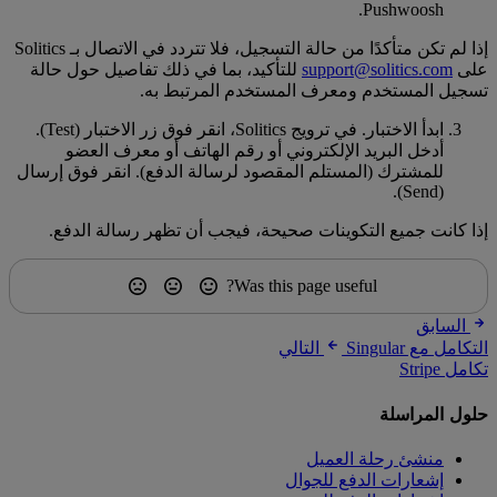
Pushwoosh.
إذا لم تكن متأكدًا من حالة التسجيل، فلا تتردد في الاتصال بـ Solitics
على
support@solitics.com
للتأكيد، بما في ذلك تفاصيل حول حالة
تسجيل المستخدم ومعرف المستخدم المرتبط به.
ابدأ الاختبار. في ترويج Solitics، انقر فوق زر الاختبار (Test).
أدخل البريد الإلكتروني أو رقم الهاتف أو معرف العضو
للمشترك (المستلم المقصود لرسالة الدفع). انقر فوق إرسال
(Send).
إذا كانت جميع التكوينات صحيحة، فيجب أن تظهر رسالة الدفع.
Was this page useful?
السابق
التكامل مع Singular
التالي
تكامل Stripe
حلول المراسلة
منشئ رحلة العميل
إشعارات الدفع للجوال