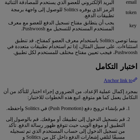
email
البريد الإلكتروني للعضو الذي يستخدم للمصادقة الثنائية
الرمز الذي يوفره Solitics للوصول إلى واجهة برمجة
token
تطبيقات الدفع.
يجب أن يتطابق مفتاح تسجيل الدفع للعضو مع معرف
key
المستخدم المستخدم للتسجيل مع Pushwoosh.
بينما توصي Solitics باستخدام معرف العضو كمفتاح، قد تنطبق
استثناءات. على سبيل المثال، إذا تم استخدام تطبيقات متعددة في
Pushwoosh، فيجب تعيين مفتاح مختلف للمستخدم لكل تطبيق.
اختبار التكامل
Anchor link to
بمجرد إكمال عملية الإعداد، من الضروري إجراء اختبار للتأكد من أن
التكامل يعمل كما هو متوقع. اتبع هذه الخطوات للاختبار:
قم بإنشاء ترويج دفع (Push Promotion) في Solitics واحفظه.
قم بتسجيل الدخول إلى تطبيقك أو موقعك. قم بالوصول إلى
التطبيق أو موقع الويب حيث تتوقع ظهور رسالة الدفع. تأكد
من تسجيل الدخول إلى حساب المستخدم الذي تم تسجيله
مسبقًا لتلقي إشعارات الدفع داخل كل من Solitics و