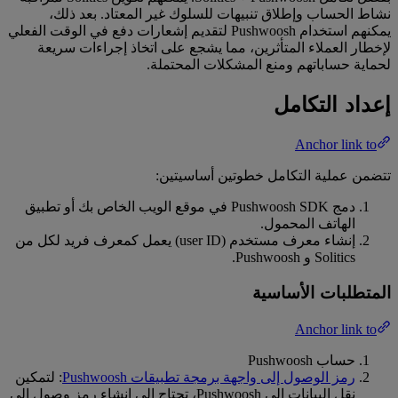
نشاط الحساب وإطلاق تنبيهات للسلوك غير المعتاد. بعد ذلك،
يمكنهم استخدام Pushwoosh لتقديم إشعارات دفع في الوقت الفعلي
لإخطار العملاء المتأثرين، مما يشجع على اتخاذ إجراءات سريعة
لحماية حساباتهم ومنع المشكلات المحتملة.
إعداد التكامل
Anchor link to
تتضمن عملية التكامل خطوتين أساسيتين:
دمج Pushwoosh SDK في موقع الويب الخاص بك أو تطبيق
الهاتف المحمول.
إنشاء معرف مستخدم (user ID) يعمل كمعرف فريد لكل من
Solitics و Pushwoosh.
المتطلبات الأساسية
Anchor link to
حساب Pushwoosh
رمز الوصول إلى واجهة برمجة تطبيقات Pushwoosh
: لتمكين
نقل البيانات إلى Pushwoosh، تحتاج إلى إنشاء رمز وصول إلى