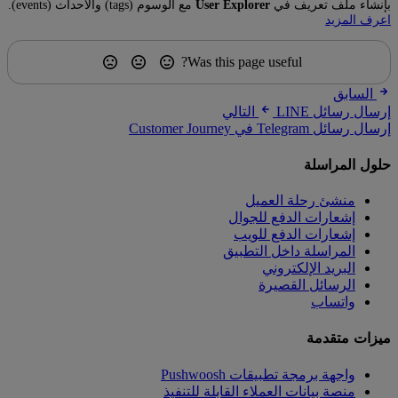
بإنشاء ملف تعريف في
User Explorer
مع الوسوم (tags) والأحداث (events).
اعرف المزيد
Was this page useful?
السابق
إرسال رسائل LINE
التالي
إرسال رسائل Telegram في Customer Journey
حلول المراسلة
منشئ رحلة العميل
إشعارات الدفع للجوال
إشعارات الدفع للويب
المراسلة داخل التطبيق
البريد الإلكتروني
الرسائل القصيرة
واتساب
ميزات متقدمة
واجهة برمجة تطبيقات Pushwoosh
منصة بيانات العملاء القابلة للتنفيذ