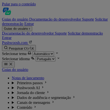
Pular para o conteúdo
Guias do usuário
Documentação do desenvolvedor
Suporte
Solicitar
demonstração
Entrar
Guias do usuário
Documentação do desenvolvedor
Suporte
Solicitar demonstração
Entrar
Pushwoosh.com
Pesquisar
Ctrl
K
Selecionar tema
Selecionar idioma
Guias do usuário
Notas de lançamento
Primeiros passos
Pushwoosh AI
Jornada do cliente
Dados de audiência e segmentação
Canais de mensagens
Conteúdo