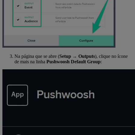
Na página que se abre (
Setup
→
Outputs
), clique no ícone
de mais na linha
Pushwoosh Default Group
: