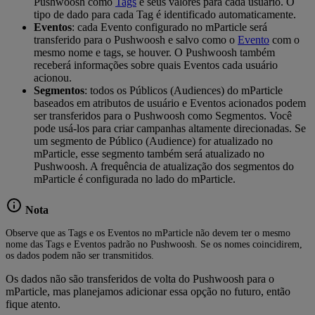
Pushwoosh como
Tags
e seus valores para cada usuário. O
tipo de dado para cada Tag é identificado automaticamente.
Eventos
: cada Evento configurado no mParticle será
transferido para o Pushwoosh e salvo como o
Evento
com o
mesmo nome e tags, se houver. O Pushwoosh também
receberá informações sobre quais Eventos cada usuário
acionou.
Segmentos
: todos os Públicos (Audiences) do mParticle
baseados em atributos de usuário e Eventos acionados podem
ser transferidos para o Pushwoosh como Segmentos. Você
pode usá-los para criar campanhas altamente direcionadas. Se
um segmento de Público (Audience) for atualizado no
mParticle, esse segmento também será atualizado no
Pushwoosh. A frequência de atualização dos segmentos do
mParticle é configurada no lado do mParticle.
Nota
Observe que as Tags e os Eventos no mParticle não devem ter o mesmo
nome das Tags e Eventos padrão no Pushwoosh. Se os nomes coincidirem,
os dados podem não ser transmitidos.
Os dados não são transferidos de volta do Pushwoosh para o
mParticle, mas planejamos adicionar essa opção no futuro, então
fique atento.