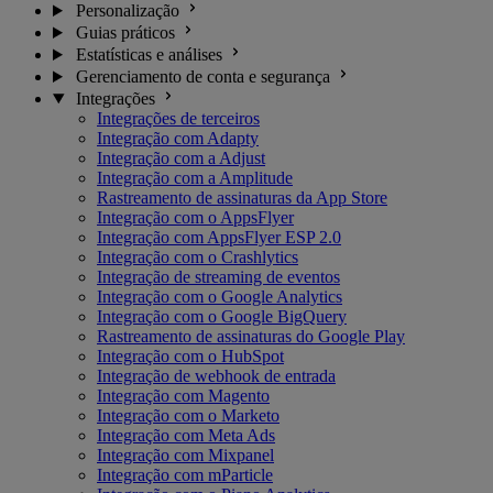
Personalização
Guias práticos
Estatísticas e análises
Gerenciamento de conta e segurança
Integrações
Integrações de terceiros
Integração com Adapty
Integração com a Adjust
Integração com a Amplitude
Rastreamento de assinaturas da App Store
Integração com o AppsFlyer
Integração com AppsFlyer ESP 2.0
Integração com o Crashlytics
Integração de streaming de eventos
Integração com o Google Analytics
Integração com o Google BigQuery
Rastreamento de assinaturas do Google Play
Integração com o HubSpot
Integração de webhook de entrada
Integração com Magento
Integração com o Marketo
Integração com Meta Ads
Integração com Mixpanel
Integração com mParticle