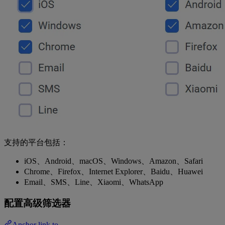
支持的平台包括：
iOS、Android、macOS、Windows、Amazon、Safari
Chrome、Firefox、Internet Explorer、Baidu、Huawei
Email、SMS、Line、Xiaomi、WhatsApp
配置高级筛选器
Anchor link to