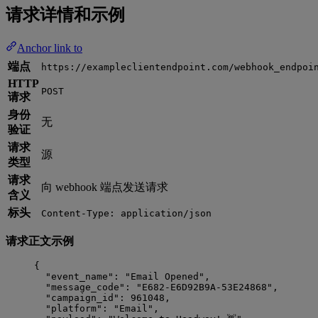
请求详情和示例
Anchor link to
端点
https://exampleclientendpoint.com/webhook_endpoi
HTTP
POST
请求
身份
无
验证
请求
源
类型
请求
向 webhook 端点发送请求
含义
标头
Content-Type: application/json
请求正文示例
{
"event_name": "Email Opened",
"message_code": "E682-E6D92B9A-53E24868",
"campaign_id": 961048,
"platform": "Email",