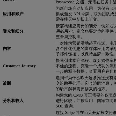
Pushwoosh 文档，无需在任务
为新市场启动新应用，为仅有 iOS 
应用和账户
集成颁发 API 令牌，或为团队
需在聊天中切换上下文。
按需构建您需要的细分，例如
过
受众和细分
用的用户
。定义您要定位的事件
整全局控制组。
一次性为营销活动起草推送、电子邮
内容
含个性化优惠的富媒体应用内消
子邮件链接，以保持品牌一致性
快速创建欢迎流程、废弃购物车
Customer Journey
不佳的流程。克隆一个成功的流
一步的漏斗数据，查看用户在何
遇到*“为什么昨天这条推送没有送达
诊断
交给助手处理。它会追踪消息，
的语言解释需要修复的地方。
构建您的 CMO 真正需要的仪
分析和收入
进行比较，并按应用、国家或同
SQL 查询。
连接 Stripe 并在当天开始按支