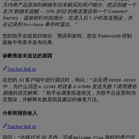
天内将产品添加到购物车但未购买的用户细分。然后创建一个
名为‘购物车提醒 — 10% 折扣’的推送预设和一个 Customer
Journey，该旅程针对此细分，在进入后 1 小时发送预设，并
在记录到
事件时退出。”
Purchase
您的助手会组装好细分、预设和旅程。您在 Pushwoosh 控制
面板中审查并发布结果。
诊断推送未送达的原因
Anchor link to
在您的 AI 客户端中进行调试时，询问：
“在应用
XXXXX-XXXXX
中，为什么消息
对设备
发送失败？请用通俗
m-12345
d-67890
易懂的语言解释。”
助手会调查投递情况，关联平台设置和消
息预设，并解释失败原因及建议的修复方法。
分析和报告收入
Anchor link to
询问：
“比较过去 30 天内，完成
旅程的用户与
Welcome Flow