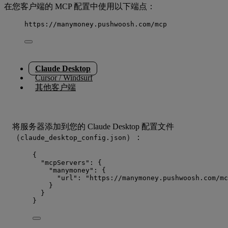
在您客户端的 MCP 配置中使用以下端点：
https://manymoney.pushwoosh.com/mcp
Claude Desktop
Cursor / Windsurf
其他客户端
将服务器添加到您的 Claude Desktop 配置文件
（
）：
claude_desktop_config.json
{
"mcpServers"
: {
"manymoney"
: {
"url"
: 
"
https://manymoney.pushwoosh.com/mc
}
}
}