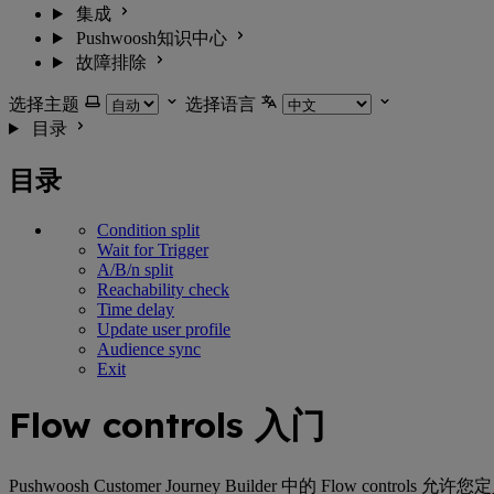
集成
Pushwoosh知识中心
故障排除
选择主题
选择语言
目录
目录
Condition split
Wait for Trigger
A/B/n split
Reachability check
Time delay
Update user profile
Audience sync
Exit
Flow controls 入门
Pushwoosh Customer Journey Builder 中的