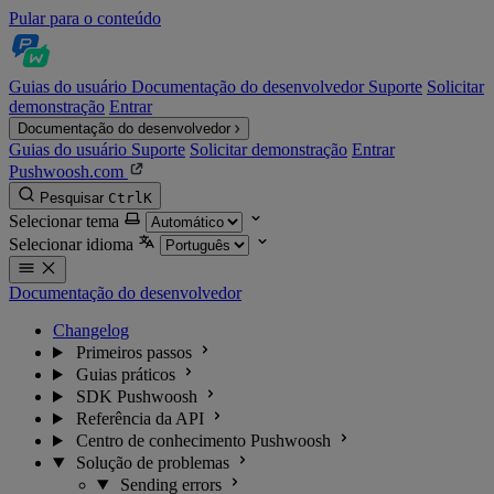
Pular para o conteúdo
Guias do usuário
Documentação do desenvolvedor
Suporte
Solicitar
demonstração
Entrar
Documentação do desenvolvedor
Guias do usuário
Suporte
Solicitar demonstração
Entrar
Pushwoosh.com
Pesquisar
Ctrl
K
Selecionar tema
Selecionar idioma
Documentação do desenvolvedor
Changelog
Primeiros passos
Guias práticos
SDK Pushwoosh
Referência da API
Centro de conhecimento Pushwoosh
Solução de problemas
Sending errors