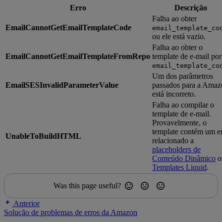
Erro
Descrição
Falha ao obter
EmailCannotGetEmailTemplateCode
email_template_co
ou ele está vazio.
Falha ao obter o
EmailCannotGetEmailTemplateFromRepo
template de e-mail por
email_template_co
Um dos parâmetros
EmailSESInvalidParameterValue
passados para a Amaz
está incorreto.
Falha ao compilar o
template de e-mail.
Provavelmente, o
template contém um e
UnableToBuildHTML
relacionado a
placeholders de
Conteúdo Dinâmico
o
Templates Liquid
.
Was this page useful?
Anterior
Solução de problemas de erros da Amazon