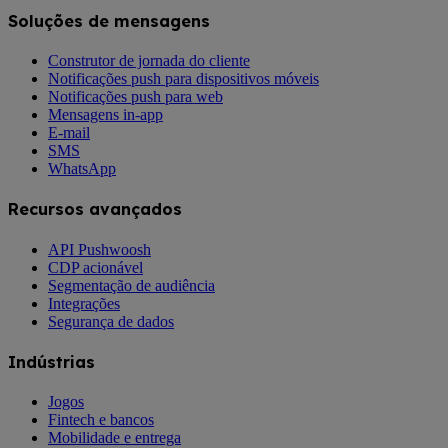
Soluções de mensagens
Construtor de jornada do cliente
Notificações push para dispositivos móveis
Notificações push para web
Mensagens in-app
E-mail
SMS
WhatsApp
Recursos avançados
API Pushwoosh
CDP acionável
Segmentação de audiência
Integrações
Segurança de dados
Indústrias
Jogos
Fintech e bancos
Mobilidade e entrega