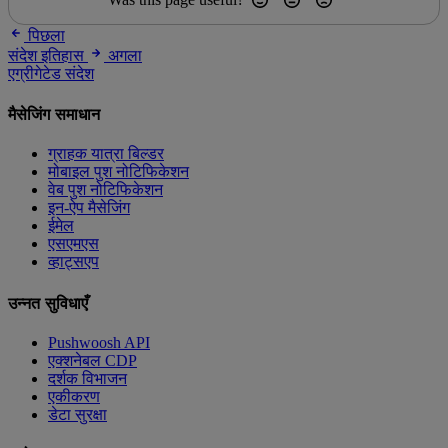
पिछला
संदेश इतिहास
अगला
एग्रीगेटेड संदेश
मैसेजिंग समाधान
ग्राहक यात्रा बिल्डर
मोबाइल पुश नोटिफिकेशन
वेब पुश नोटिफिकेशन
इन-ऐप मैसेजिंग
ईमेल
एसएमएस
व्हाट्सएप
उन्नत सुविधाएँ
Pushwoosh API
एक्शनेबल CDP
दर्शक विभाजन
एकीकरण
डेटा सुरक्षा