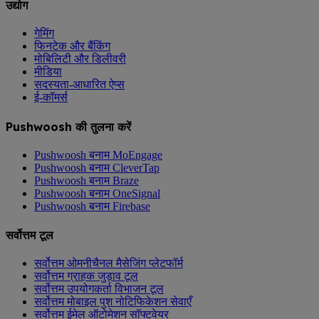
उद्योग
गेमिंग
फिनटेक और बैंकिंग
मोबिलिटी और डिलीवरी
मीडिया
सदस्यता-आधारित ऐप्स
ई-कॉमर्स
Pushwoosh की तुलना करें
Pushwoosh बनाम MoEngage
Pushwoosh बनाम CleverTap
Pushwoosh बनाम Braze
Pushwoosh बनाम OneSignal
Pushwoosh बनाम Firebase
सर्वोत्तम टूल
सर्वोत्तम ओमनीचैनल मैसेजिंग प्लेटफॉर्म
सर्वोत्तम ग्राहक जुड़ाव टूल
सर्वोत्तम उपयोगकर्ता विभाजन टूल
सर्वोत्तम मोबाइल पुश नोटिफिकेशन सेवाएँ
सर्वोत्तम ईमेल ऑटोमेशन सॉफ्टवेयर