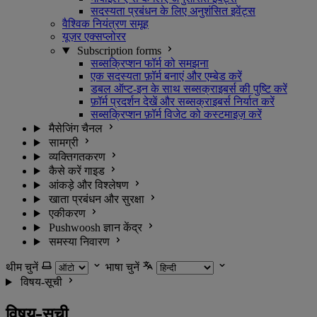
सदस्यता प्रबंधन के लिए अनुशंसित इवेंट्स
वैश्विक नियंत्रण समूह
यूज़र एक्सप्लोरर
Subscription forms
सब्सक्रिप्शन फॉर्म को समझना
एक सदस्यता फ़ॉर्म बनाएं और एम्बेड करें
डबल ऑप्ट-इन के साथ सब्सक्राइबर्स की पुष्टि करें
फ़ॉर्म प्रदर्शन देखें और सब्सक्राइबर्स निर्यात करें
सब्सक्रिप्शन फ़ॉर्म विजेट को कस्टमाइज़ करें
मैसेजिंग चैनल
सामग्री
व्यक्तिगतकरण
कैसे करें गाइड
आंकड़े और विश्लेषण
खाता प्रबंधन और सुरक्षा
एकीकरण
Pushwoosh ज्ञान केंद्र
समस्या निवारण
थीम चुनें
भाषा चुनें
विषय-सूची
विषय-सूची