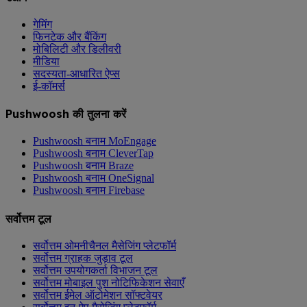
गेमिंग
फिनटेक और बैंकिंग
मोबिलिटी और डिलीवरी
मीडिया
सदस्यता-आधारित ऐप्स
ई-कॉमर्स
Pushwoosh की तुलना करें
Pushwoosh बनाम MoEngage
Pushwoosh बनाम CleverTap
Pushwoosh बनाम Braze
Pushwoosh बनाम OneSignal
Pushwoosh बनाम Firebase
सर्वोत्तम टूल
सर्वोत्तम ओमनीचैनल मैसेजिंग प्लेटफॉर्म
सर्वोत्तम ग्राहक जुड़ाव टूल
सर्वोत्तम उपयोगकर्ता विभाजन टूल
सर्वोत्तम मोबाइल पुश नोटिफिकेशन सेवाएँ
सर्वोत्तम ईमेल ऑटोमेशन सॉफ्टवेयर