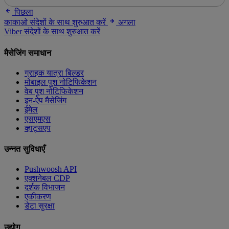
पिछला
काकाओ संदेशों के साथ शुरुआत करें
अगला
Viber संदेशों के साथ शुरुआत करें
मैसेजिंग समाधान
ग्राहक यात्रा बिल्डर
मोबाइल पुश नोटिफिकेशन
वेब पुश नोटिफिकेशन
इन-ऐप मैसेजिंग
ईमेल
एसएमएस
व्हाट्सएप
उन्नत सुविधाएँ
Pushwoosh API
एक्शनेबल CDP
दर्शक विभाजन
एकीकरण
डेटा सुरक्षा
उद्योग