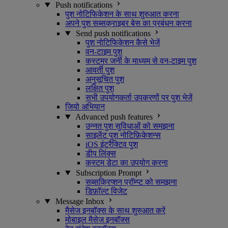
Push notifications
पुश नोटिफिकेशन के साथ शुरुआत करना
अपने पुश सब्सक्राइबर बेस का प्रबंधन करना
Send push notifications
पुश नोटिफिकेशन कैसे भेजें
वन-टाइम पुश
कस्टमर जर्नी के माध्यम से वन-टाइम पुश
आवर्ती पुश
अनुसूचित पुश
लक्षित पुश
सभी उपयोगकर्ता उपकरणों पर पुश भेजें
जियो अभियान
Advanced push features
उन्नत पुश सुविधाओं को समझना
साइलेंट पुश नोटिफ़िकेशन्स
iOS इंटरैक्टिव पुश
डीप लिंक्स
कस्टम डेटा का उपयोग करना
Subscription Prompt
सब्सक्रिप्शन प्रॉम्प्ट को समझना
डिफ़ॉल्ट विजेट
Message Inbox
मैसेज इनबॉक्स के साथ शुरुआत करें
मोबाइल मैसेज इनबॉक्स