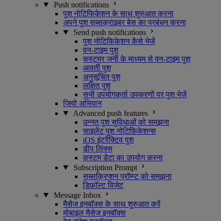
Push notifications
पुश नोटिफिकेशन के साथ शुरुआत करना
अपने पुश सब्सक्राइबर बेस का प्रबंधन करना
Send push notifications
पुश नोटिफिकेशन कैसे भेजें
वन-टाइम पुश
कस्टमर जर्नी के माध्यम से वन-टाइम पुश
आवर्ती पुश
अनुसूचित पुश
लक्षित पुश
सभी उपयोगकर्ता उपकरणों पर पुश भेजें
जियो अभियान
Advanced push features
उन्नत पुश सुविधाओं को समझना
साइलेंट पुश नोटिफ़िकेशन्स
iOS इंटरैक्टिव पुश
डीप लिंक्स
कस्टम डेटा का उपयोग करना
Subscription Prompt
सब्सक्रिप्शन प्रॉम्प्ट को समझना
डिफ़ॉल्ट विजेट
Message Inbox
मैसेज इनबॉक्स के साथ शुरुआत करें
मोबाइल मैसेज इनबॉक्स