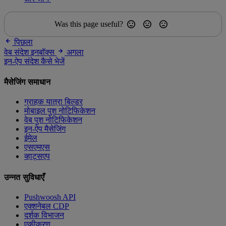
Was this page useful?
पिछला
वेब संदेश इनबॉक्स
अगला
इन-ऐप संदेश कैसे भेजें
मैसेजिंग समाधान
ग्राहक यात्रा बिल्डर
मोबाइल पुश नोटिफिकेशन
वेब पुश नोटिफिकेशन
इन-ऐप मैसेजिंग
ईमेल
एसएमएस
व्हाट्सएप
उन्नत सुविधाएँ
Pushwoosh API
एक्शनेबल CDP
दर्शक विभाजन
एकीकरण