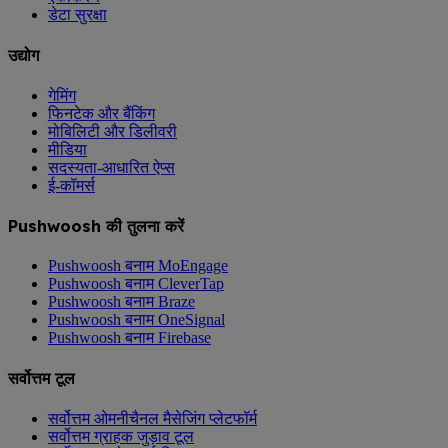
डेटा सुरक्षा
उद्योग
गेमिंग
फिनटेक और बैंकिंग
मोबिलिटी और डिलीवरी
मीडिया
सदस्यता-आधारित ऐप्स
ई-कॉमर्स
Pushwoosh की तुलना करें
Pushwoosh बनाम MoEngage
Pushwoosh बनाम CleverTap
Pushwoosh बनाम Braze
Pushwoosh बनाम OneSignal
Pushwoosh बनाम Firebase
सर्वोत्तम टूल
सर्वोत्तम ओमनीचैनल मैसेजिंग प्लेटफॉर्म
सर्वोत्तम ग्राहक जुड़ाव टूल