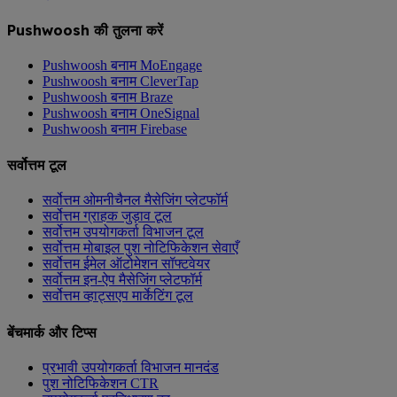
Pushwoosh की तुलना करें
Pushwoosh बनाम MoEngage
Pushwoosh बनाम CleverTap
Pushwoosh बनाम Braze
Pushwoosh बनाम OneSignal
Pushwoosh बनाम Firebase
सर्वोत्तम टूल
सर्वोत्तम ओमनीचैनल मैसेजिंग प्लेटफॉर्म
सर्वोत्तम ग्राहक जुड़ाव टूल
सर्वोत्तम उपयोगकर्ता विभाजन टूल
सर्वोत्तम मोबाइल पुश नोटिफिकेशन सेवाएँ
सर्वोत्तम ईमेल ऑटोमेशन सॉफ्टवेयर
सर्वोत्तम इन-ऐप मैसेजिंग प्लेटफॉर्म
सर्वोत्तम व्हाट्सएप मार्केटिंग टूल
बेंचमार्क और टिप्स
प्रभावी उपयोगकर्ता विभाजन मानदंड
पुश नोटिफिकेशन CTR