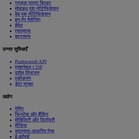
ग्राहक यात्रा बिल्डर
मोबाइल पुश नोटिफिकेशन
वेब पुश नोटिफिकेशन
इन-ऐप मैसेजिंग
ईमेल
एसएमएस
व्हाट्सएप
उन्नत सुविधाएँ
Pushwoosh API
एक्शनेबल CDP
दर्शक विभाजन
एकीकरण
डेटा सुरक्षा
उद्योग
गेमिंग
फिनटेक और बैंकिंग
मोबिलिटी और डिलीवरी
मीडिया
सदस्यता-आधारित ऐप्स
ई-कॉमर्स